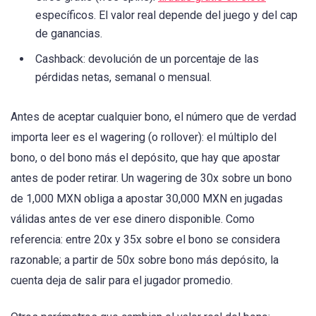
específicos. El valor real depende del juego y del cap
de ganancias.
Cashback: devolución de un porcentaje de las
pérdidas netas, semanal o mensual.
Antes de aceptar cualquier bono, el número que de verdad
importa leer es el wagering (o rollover): el múltiplo del
bono, o del bono más el depósito, que hay que apostar
antes de poder retirar. Un wagering de 30x sobre un bono
de 1,000 MXN obliga a apostar 30,000 MXN en jugadas
válidas antes de ver ese dinero disponible. Como
referencia: entre 20x y 35x sobre el bono se considera
razonable; a partir de 50x sobre bono más depósito, la
cuenta deja de salir para el jugador promedio.