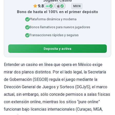
JugaBet Casino
9.8
MXN
Bono de hasta el 100% en el primer depósito
Plataforma dinámica y moderna
Bonos llamativos para nuevos jugadores
Transacciones rápidas y seguras
Deposita y activa
Entender un casino en línea que opera en México exige
mirar dos planos distintos. Por el lado legal, la Secretaría
de Gobernación (SEGOB) regula el juego mediante la
Dirección General de Juegos y Sorteos (DGJyS); el marco
actual, sin embargo, sólo concede permisos a salas físicas
con extensión online, mientras los sitios “pure online”
funcionan bajo licencias internacionales (Curaçao, MGA,