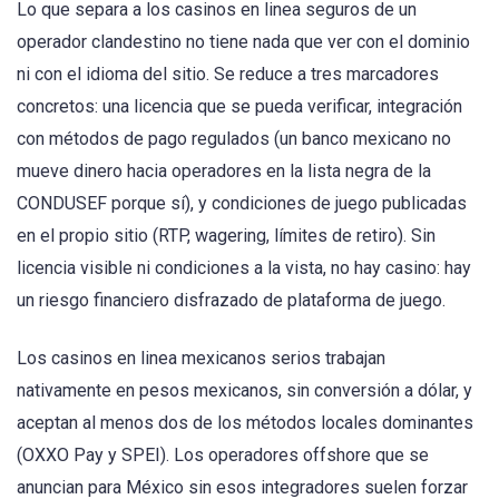
Lo que separa a los casinos en linea seguros de un
operador clandestino no tiene nada que ver con el dominio
ni con el idioma del sitio. Se reduce a tres marcadores
concretos: una licencia que se pueda verificar, integración
con métodos de pago regulados (un banco mexicano no
mueve dinero hacia operadores en la lista negra de la
CONDUSEF porque sí), y condiciones de juego publicadas
en el propio sitio (RTP, wagering, límites de retiro). Sin
licencia visible ni condiciones a la vista, no hay casino: hay
un riesgo financiero disfrazado de plataforma de juego.
Los casinos en linea mexicanos serios trabajan
nativamente en pesos mexicanos, sin conversión a dólar, y
aceptan al menos dos de los métodos locales dominantes
(OXXO Pay y SPEI). Los operadores offshore que se
anuncian para México sin esos integradores suelen forzar