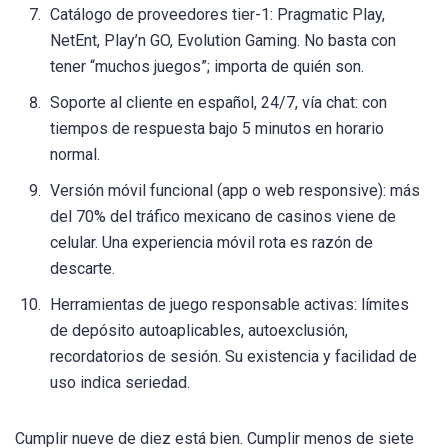
Catálogo de proveedores tier-1: Pragmatic Play,
NetEnt, Play’n GO, Evolution Gaming. No basta con
tener “muchos juegos”; importa de quién son.
Soporte al cliente en español, 24/7, vía chat: con
tiempos de respuesta bajo 5 minutos en horario
normal.
Versión móvil funcional (app o web responsive): más
del 70% del tráfico mexicano de casinos viene de
celular. Una experiencia móvil rota es razón de
descarte.
Herramientas de juego responsable activas: límites
de depósito autoaplicables, autoexclusión,
recordatorios de sesión. Su existencia y facilidad de
uso indica seriedad.
Cumplir nueve de diez está bien. Cumplir menos de siete