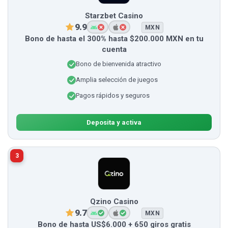
Starzbet Casino
9.9
MXN
Bono de hasta el 300% hasta $200.000 MXN en tu
cuenta
Bono de bienvenida atractivo
Amplia selección de juegos
Pagos rápidos y seguros
Deposita y activa
3
Qzino Casino
9.7
MXN
Bono de hasta US$6.000 + 650 giros gratis