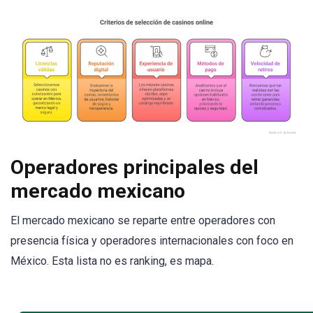
Operadores principales del
mercado mexicano
El mercado mexicano se reparte entre operadores con
presencia física y operadores internacionales con foco en
México. Esta lista no es ranking, es mapa.