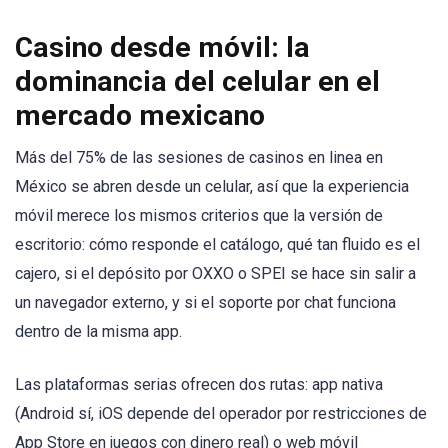
Casino desde móvil: la
dominancia del celular en el
mercado mexicano
Más del 75% de las sesiones de casinos en linea en
México se abren desde un celular, así que la experiencia
móvil merece los mismos criterios que la versión de
escritorio: cómo responde el catálogo, qué tan fluido es el
cajero, si el depósito por OXXO o SPEI se hace sin salir a
un navegador externo, y si el soporte por chat funciona
dentro de la misma app.
Las plataformas serias ofrecen dos rutas: app nativa
(Android sí, iOS depende del operador por restricciones de
App Store en juegos con dinero real) o web móvil