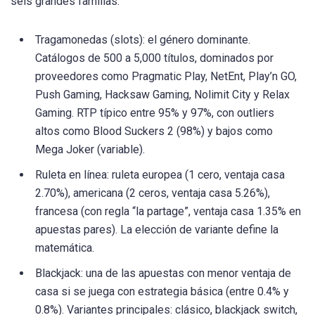
seis grandes familias:
Tragamonedas (slots): el género dominante.
Catálogos de 500 a 5,000 títulos, dominados por
proveedores como Pragmatic Play, NetEnt, Play’n GO,
Push Gaming, Hacksaw Gaming, Nolimit City y Relax
Gaming. RTP típico entre 95% y 97%, con outliers
altos como Blood Suckers 2 (98%) y bajos como
Mega Joker (variable).
Ruleta en línea: ruleta europea (1 cero, ventaja casa
2.70%), americana (2 ceros, ventaja casa 5.26%),
francesa (con regla “la partage”, ventaja casa 1.35% en
apuestas pares). La elección de variante define la
matemática.
Blackjack: una de las apuestas con menor ventaja de
casa si se juega con estrategia básica (entre 0.4% y
0.8%). Variantes principales: clásico, blackjack switch,