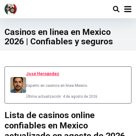
Casinos en linea en Mexico
2026 | Confiables y seguros
José Hernández
Experto en casinos en linea Mexico
Última actualización: 4 de agosto de 2026
Lista de casinos online
confiables en Mexico
actualizado en agosto de 2026