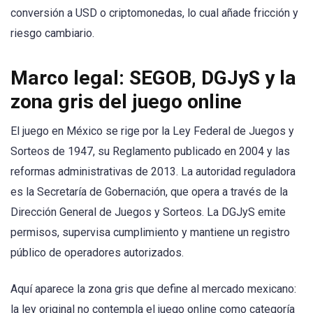
conversión a USD o criptomonedas, lo cual añade fricción y
riesgo cambiario.
Marco legal: SEGOB, DGJyS y la
zona gris del juego online
El juego en México se rige por la Ley Federal de Juegos y
Sorteos de 1947, su Reglamento publicado en 2004 y las
reformas administrativas de 2013. La autoridad reguladora
es la Secretaría de Gobernación, que opera a través de la
Dirección General de Juegos y Sorteos. La DGJyS emite
permisos, supervisa cumplimiento y mantiene un registro
público de operadores autorizados.
Aquí aparece la zona gris que define al mercado mexicano:
la ley original no contempla el juego online como categoría