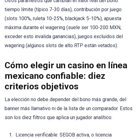
Otros parámetros que cambian el valor real del bono:
tiempo límite (típico 7-30 días), contribución por juego
(slots 100%, ruleta 10-25%, blackjack 5-10%), apuesta
máxima durante el wagering (suele ser 100-200 MXN,
exceder esto invalida ganancias), juegos excluidos del
wagering (algunos slots de alto RTP están vetados).
Cómo elegir un casino en línea
mexicano confiable: diez
criterios objetivos
La elección no debe depender del bono más grande, del
banner más llamativo ni de la lista de un comparador. Estos
son los diez filtros que aplica un jugador analítico:
Licencia verificable: SEGOB activa, o licencia