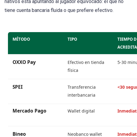
nativos está apuntando al jugador equivocado: el que no
tiene cuenta bancaria fluida o que prefiere efectivo.
MÉTODO
TIPO
TIEMPO D
ACREDIT
OXXO Pay
Efectivo en tienda
5-30 min
física
SPEI
Transferencia
<30 segu
interbancaria
Mercado Pago
Wallet digital
Inmediat
Bineo
Neobanco wallet
Inmediat