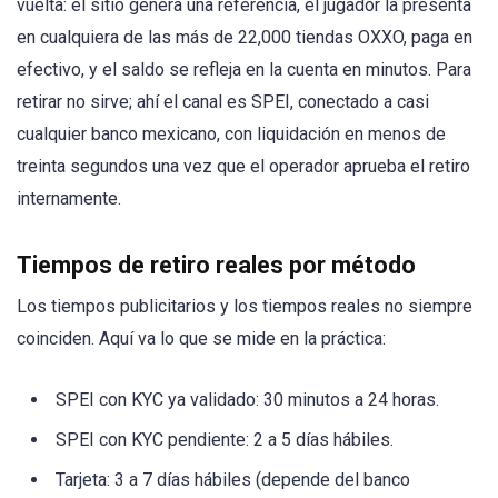
vuelta: el sitio genera una referencia, el jugador la presenta
en cualquiera de las más de 22,000 tiendas OXXO, paga en
efectivo, y el saldo se refleja en la cuenta en minutos. Para
retirar no sirve; ahí el canal es SPEI, conectado a casi
cualquier banco mexicano, con liquidación en menos de
treinta segundos una vez que el operador aprueba el retiro
internamente.
Tiempos de retiro reales por método
Los tiempos publicitarios y los tiempos reales no siempre
coinciden. Aquí va lo que se mide en la práctica:
SPEI con KYC ya validado: 30 minutos a 24 horas.
SPEI con KYC pendiente: 2 a 5 días hábiles.
Tarjeta: 3 a 7 días hábiles (depende del banco