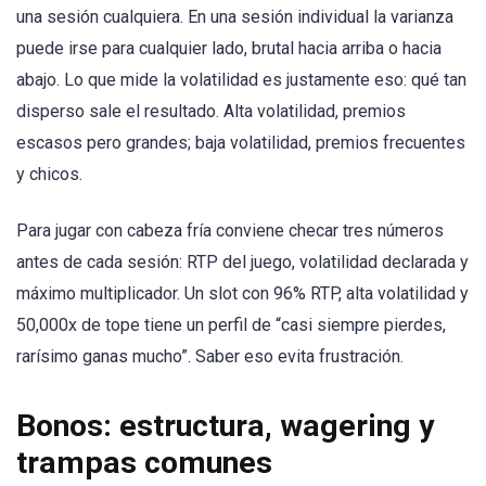
una sesión cualquiera. En una sesión individual la varianza
puede irse para cualquier lado, brutal hacia arriba o hacia
abajo. Lo que mide la volatilidad es justamente eso: qué tan
disperso sale el resultado. Alta volatilidad, premios
escasos pero grandes; baja volatilidad, premios frecuentes
y chicos.
Para jugar con cabeza fría conviene checar tres números
antes de cada sesión: RTP del juego, volatilidad declarada y
máximo multiplicador. Un slot con 96% RTP, alta volatilidad y
50,000x de tope tiene un perfil de “casi siempre pierdes,
rarísimo ganas mucho”. Saber eso evita frustración.
Bonos: estructura, wagering y
trampas comunes