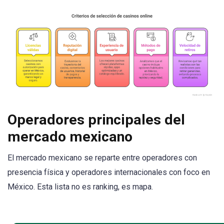
Operadores principales del
mercado mexicano
El mercado mexicano se reparte entre operadores con
presencia física y operadores internacionales con foco en
México. Esta lista no es ranking, es mapa.