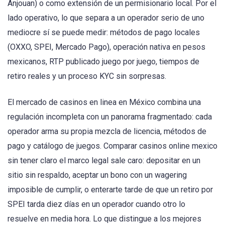
Anjouan) o como extensión de un permisionario local. Por el
lado operativo, lo que separa a un operador serio de uno
mediocre sí se puede medir: métodos de pago locales
(OXXO, SPEI, Mercado Pago), operación nativa en pesos
mexicanos, RTP publicado juego por juego, tiempos de
retiro reales y un proceso KYC sin sorpresas.
El mercado de casinos en linea en México combina una
regulación incompleta con un panorama fragmentado: cada
operador arma su propia mezcla de licencia, métodos de
pago y catálogo de juegos. Comparar casinos online mexico
sin tener claro el marco legal sale caro: depositar en un
sitio sin respaldo, aceptar un bono con un wagering
imposible de cumplir, o enterarte tarde de que un retiro por
SPEI tarda diez días en un operador cuando otro lo
resuelve en media hora. Lo que distingue a los mejores