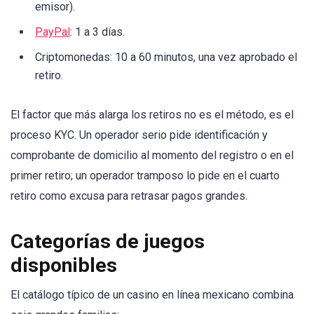
emisor).
PayPal
: 1 a 3 días.
Criptomonedas: 10 a 60 minutos, una vez aprobado el
retiro.
El factor que más alarga los retiros no es el método, es el
proceso KYC. Un operador serio pide identificación y
comprobante de domicilio al momento del registro o en el
primer retiro; un operador tramposo lo pide en el cuarto
retiro como excusa para retrasar pagos grandes.
Categorías de juegos
disponibles
El catálogo típico de un casino en línea mexicano combina