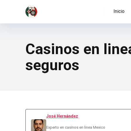
Inicio
Casinos en line
seguros
José Hernández
Experto en casinos en linea Mexico