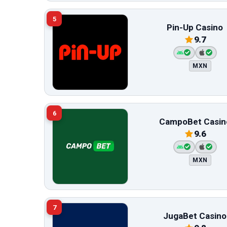
5
Pin-Up Casino
9.7
MXN
6
CampoBet Casin
9.6
MXN
7
JugaBet Casino