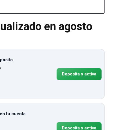
tualizado en agosto
pósito
s
Deposita y activa
en tu cuenta
Deposita y activa