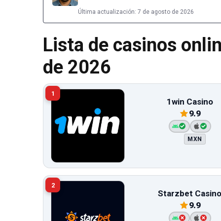
Última actualización: 7 de agosto de 2026
Lista de casinos onli
de 2026
1
1win Casino
9.9
MXN
2
Starzbet Casin
9.9