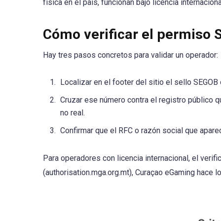
física en el país, funcionan bajo licencia internacio
Cómo verificar el permiso 
Hay tres pasos concretos para validar un operador:
Localizar en el footer del sitio el sello SEG
Cruzar ese número contra el registro público q
no real.
Confirmar que el RFC o razón social que aparec
Para operadores con licencia internacional, el verif
(authorisation.mga.org.mt), Curaçao eGaming hace lo