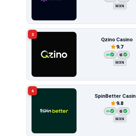
MXN
3
Qzino Casino
9.7
MXN
4
SpinBetter Casi
9.8
MXN