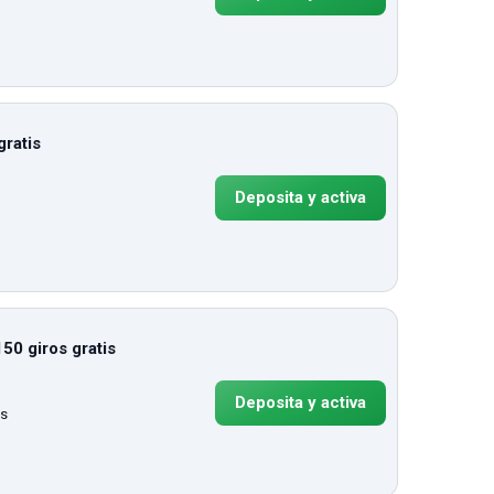
ratis
Deposita y activa
50 giros gratis
Deposita y activa
is