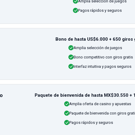
Amplia selección de juegos
Pagos rápidos y seguros
Bono de hasta US$6.000 + 650 giros g
Amplia selección de juegos
Bono competitivo con giros gratis
Interfaz intuitiva y pagos seguros
no
Paquete de bienvenida de hasta MX$30.550 + 1
Amplia oferta de casino y apuestas
Paquete de bienvenida con giros grat
Pagos rápidos y seguros