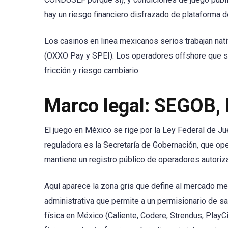
hay un riesgo financiero disfrazado de plataforma d
Los casinos en linea mexicanos serios trabajan na
(OXXO Pay y SPEI). Los operadores offshore que se
fricción y riesgo cambiario.
Marco legal: SEGOB, D
El juego en México se rige por la Ley Federal de J
reguladora es la Secretaría de Gobernación, que op
mantiene un registro público de operadores autoriz
Aquí aparece la zona gris que define al mercado mex
administrativa que permite a un permisionario de sa
física en México (Caliente, Codere, Strendus, PlayCi