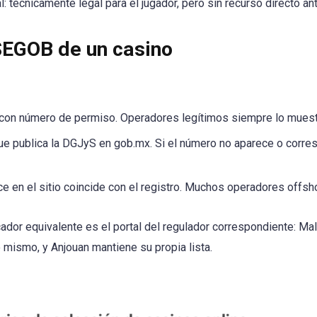
nal: técnicamente legal para el jugador, pero sin recurso directo a
SEGOB de un casino
OB con número de permiso. Operadores legítimos siempre lo muest
ue publica la DGJyS en gob.mx. Si el número no aparece o corresp
e en el sitio coincide con el registro. Muchos operadores offsho
icador equivalente es el portal del regulador correspondiente: M
 mismo, y Anjouan mantiene su propia lista.