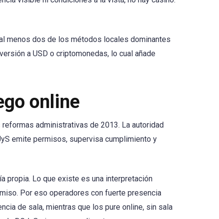
n al menos dos de los métodos locales dominantes
versión a USD o criptomonedas, lo cual añade
ego online
 reformas administrativas de 2013. La autoridad
GJyS emite permisos, supervisa cumplimiento y
a propia. Lo que existe es una interpretación
ermiso. Por eso operadores con fuerte presencia
ncia de sala, mientras que los pure online, sin sala