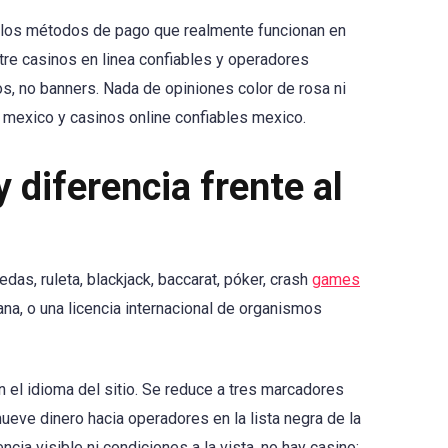
, los métodos de pago que realmente funcionan en
ntre casinos en linea confiables y operadores
ros, no banners. Nada de opiniones color de rosa ni
e mexico y casinos online confiables mexico.
 diferencia frente al
das, ruleta, blackjack, baccarat, póker, crash
games
ana, o una licencia internacional de organismos
 el idioma del sitio. Se reduce a tres marcadores
eve dinero hacia operadores en la lista negra de la
cia visible ni condiciones a la vista, no hay casino: