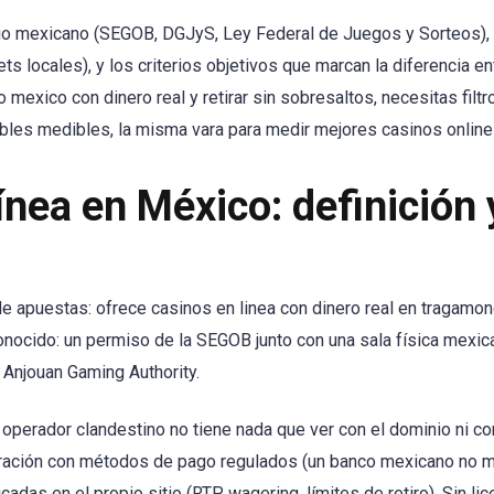
torio mexicano (SEGOB, DGJyS, Ley Federal de Juegos y Sorteos)
ts locales), y los criterios objetivos que marcan la diferencia e
o mexico con dinero real y retirar sin sobresaltos, necesitas filt
iables medibles, la misma vara para medir mejores casinos onlin
ínea en México: definición y
 de apuestas: ofrece casinos en linea con dinero real en tragamone
conocido: un permiso de la SEGOB junto con una sala física mexic
 Anjouan Gaming Authority.
operador clandestino no tiene nada que ver con el dominio ni con
tegración con métodos de pago regulados (un banco mexicano no mu
s en el propio sitio (RTP, wagering, límites de retiro). Sin licen