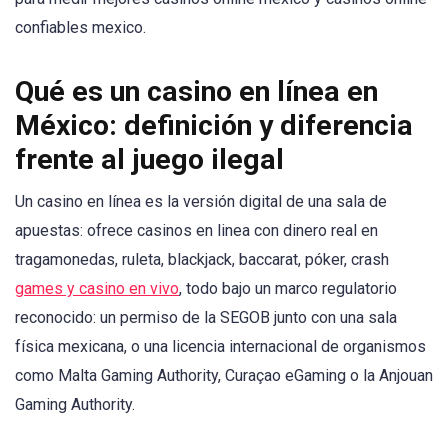
confiables mexico.
Qué es un casino en línea en
México: definición y diferencia
frente al juego ilegal
Un casino en línea es la versión digital de una sala de
apuestas: ofrece casinos en linea con dinero real en
tragamonedas, ruleta, blackjack, baccarat, póker, crash
games y casino en vivo
, todo bajo un marco regulatorio
reconocido: un permiso de la SEGOB junto con una sala
física mexicana, o una licencia internacional de organismos
como Malta Gaming Authority, Curaçao eGaming o la Anjouan
Gaming Authority.