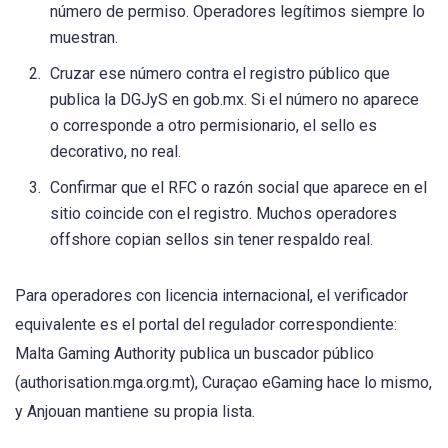
número de permiso. Operadores legítimos siempre lo
muestran.
Cruzar ese número contra el registro público que
publica la DGJyS en gob.mx. Si el número no aparece
o corresponde a otro permisionario, el sello es
decorativo, no real.
Confirmar que el RFC o razón social que aparece en el
sitio coincide con el registro. Muchos operadores
offshore copian sellos sin tener respaldo real.
Para operadores con licencia internacional, el verificador
equivalente es el portal del regulador correspondiente:
Malta Gaming Authority publica un buscador público
(authorisation.mga.org.mt), Curaçao eGaming hace lo mismo,
y Anjouan mantiene su propia lista.