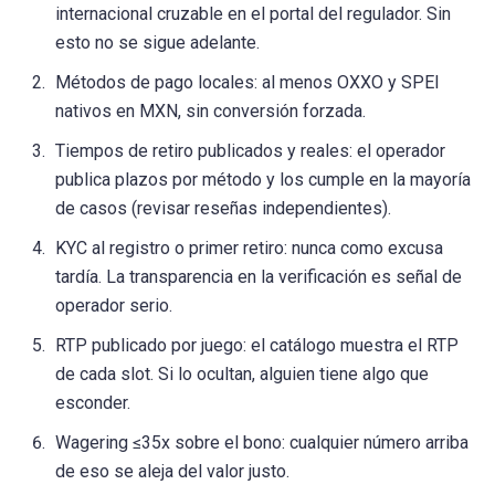
internacional cruzable en el portal del regulador. Sin
esto no se sigue adelante.
Métodos de pago locales: al menos OXXO y SPEI
nativos en MXN, sin conversión forzada.
Tiempos de retiro publicados y reales: el operador
publica plazos por método y los cumple en la mayoría
de casos (revisar reseñas independientes).
KYC al registro o primer retiro: nunca como excusa
tardía. La transparencia en la verificación es señal de
operador serio.
RTP publicado por juego: el catálogo muestra el RTP
de cada slot. Si lo ocultan, alguien tiene algo que
esconder.
Wagering ≤35x sobre el bono: cualquier número arriba
de eso se aleja del valor justo.