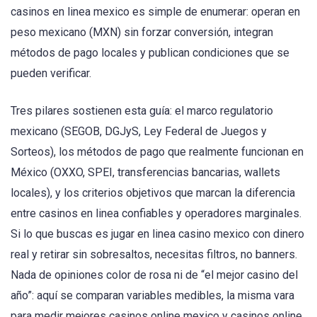
casinos en linea mexico es simple de enumerar: operan en
peso mexicano (MXN) sin forzar conversión, integran
métodos de pago locales y publican condiciones que se
pueden verificar.
Tres pilares sostienen esta guía: el marco regulatorio
mexicano (SEGOB, DGJyS, Ley Federal de Juegos y
Sorteos), los métodos de pago que realmente funcionan en
México (OXXO, SPEI, transferencias bancarias, wallets
locales), y los criterios objetivos que marcan la diferencia
entre casinos en linea confiables y operadores marginales.
Si lo que buscas es jugar en linea casino mexico con dinero
real y retirar sin sobresaltos, necesitas filtros, no banners.
Nada de opiniones color de rosa ni de “el mejor casino del
año”: aquí se comparan variables medibles, la misma vara
para medir mejores casinos online mexico y casinos online