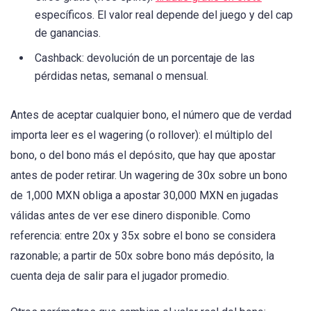
específicos. El valor real depende del juego y del cap
de ganancias.
Cashback: devolución de un porcentaje de las
pérdidas netas, semanal o mensual.
Antes de aceptar cualquier bono, el número que de verdad
importa leer es el wagering (o rollover): el múltiplo del
bono, o del bono más el depósito, que hay que apostar
antes de poder retirar. Un wagering de 30x sobre un bono
de 1,000 MXN obliga a apostar 30,000 MXN en jugadas
válidas antes de ver ese dinero disponible. Como
referencia: entre 20x y 35x sobre el bono se considera
razonable; a partir de 50x sobre bono más depósito, la
cuenta deja de salir para el jugador promedio.