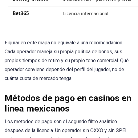
Bet365
Licencia internacional
Figurar en este mapa no equivale a una recomendación.
Cada operador maneja su propia política de bonos, sus
propios tiempos de retiro y su propio tono comercial. Qué
operador conviene depende del perfil del jugador, no de
cuánta cuota de mercado tenga.
Métodos de pago en casinos en
linea mexicanos
Los métodos de pago son el segundo filtro analítico
después de la licencia. Un operador sin OXXO y sin SPEI