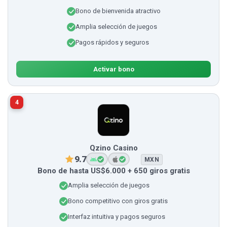
Bono de bienvenida atractivo
Amplia selección de juegos
Pagos rápidos y seguros
Activar bono
4
Qzino Casino
9.7
MXN
Bono de hasta US$6.000 + 650 giros gratis
Amplia selección de juegos
Bono competitivo con giros gratis
Interfaz intuitiva y pagos seguros