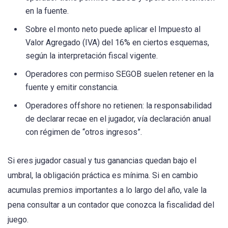
en la fuente.
Sobre el monto neto puede aplicar el Impuesto al
Valor Agregado (IVA) del 16% en ciertos esquemas,
según la interpretación fiscal vigente.
Operadores con permiso SEGOB suelen retener en la
fuente y emitir constancia.
Operadores offshore no retienen: la responsabilidad
de declarar recae en el jugador, vía declaración anual
con régimen de “otros ingresos”.
Si eres jugador casual y tus ganancias quedan bajo el
umbral, la obligación práctica es mínima. Si en cambio
acumulas premios importantes a lo largo del año, vale la
pena consultar a un contador que conozca la fiscalidad del
juego.