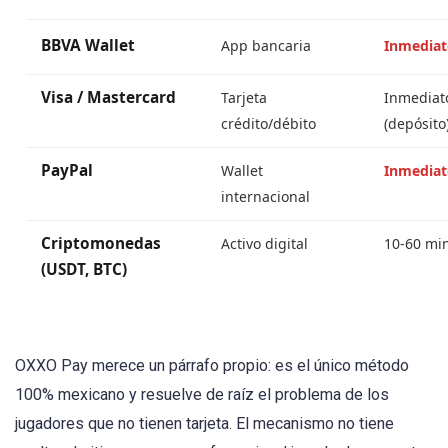
BBVA Wallet
App bancaria
Inmediat
Visa / Mastercard
Tarjeta
Inmediat
crédito/débito
(depósito
PayPal
Wallet
Inmediat
internacional
Criptomonedas
Activo digital
10-60 mi
(USDT, BTC)
OXXO Pay merece un párrafo propio: es el único método
100% mexicano y resuelve de raíz el problema de los
jugadores que no tienen tarjeta. El mecanismo no tiene