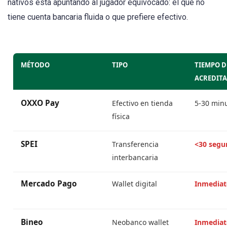
nativos está apuntando al jugador equivocado: el que no
tiene cuenta bancaria fluida o que prefiere efectivo.
MÉTODO
TIPO
TIEMPO D
ACREDIT
OXXO Pay
Efectivo en tienda
5-30 min
física
SPEI
Transferencia
<30 segu
interbancaria
Mercado Pago
Wallet digital
Inmediat
Bineo
Neobanco wallet
Inmediat