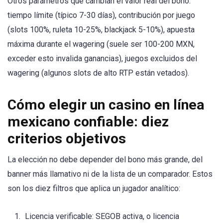
Otros parámetros que cambian el valor real del bono:
tiempo límite (típico 7-30 días), contribución por juego
(slots 100%, ruleta 10-25%, blackjack 5-10%), apuesta
máxima durante el wagering (suele ser 100-200 MXN,
exceder esto invalida ganancias), juegos excluidos del
wagering (algunos slots de alto RTP están vetados).
Cómo elegir un casino en línea
mexicano confiable: diez
criterios objetivos
La elección no debe depender del bono más grande, del
banner más llamativo ni de la lista de un comparador. Estos
son los diez filtros que aplica un jugador analítico:
Licencia verificable: SEGOB activa, o licencia