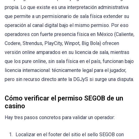
propia. Lo que existe es una interpretación administrativa
que permite a un permisionario de sala física extender su
operación al canal digital bajo el mismo permiso. Por eso
operadores con fuerte presencia física en México (Caliente,
Codere, Strendus, PlayCity, Winpot, Big Bola) ofrecen
versión online amparados en su licencia de sala, mientras
que los pure online, sin sala física en el país, funcionan bajo
licencia internacional: técnicamente legal para el jugador,
pero sin recurso directo ante la DGJyS si surge una disputa.
Cómo verificar el permiso SEGOB de un
casino
Hay tres pasos concretos para validar un operador:
Localizar en el footer del sitio el sello SEGOB con