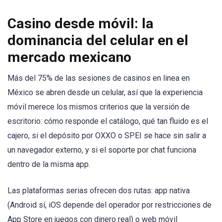
Casino desde móvil: la
dominancia del celular en el
mercado mexicano
Más del 75% de las sesiones de casinos en linea en
México se abren desde un celular, así que la experiencia
móvil merece los mismos criterios que la versión de
escritorio: cómo responde el catálogo, qué tan fluido es el
cajero, si el depósito por OXXO o SPEI se hace sin salir a
un navegador externo, y si el soporte por chat funciona
dentro de la misma app.
Las plataformas serias ofrecen dos rutas: app nativa
(Android sí, iOS depende del operador por restricciones de
App Store en juegos con dinero real) o web móvil