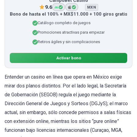
CampoBet Casino
9.6
MXN
Bono de hasta el 100% + MX$11.000 + 100 giros gratis
Catálogo completo de juegos
Promociones atractivas para empezar
Retiros ágiles y sin complicaciones
Activar bono
Entender un casino en línea que opera en México exige
mirar dos planos distintos. Por el lado legal, la Secretaría
de Gobernación (SEGOB) regula el juego mediante la
Dirección General de Juegos y Sorteos (DGJyS); el marco
actual, sin embargo, sólo concede permisos a salas físicas
con extensión online, mientras los sitios “pure online”
funcionan bajo licencias internacionales (Curaçao, MGA,