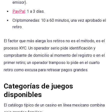
emisor).
PayPal
: 1 a 3 días.
Criptomonedas: 10 a 60 minutos, una vez aprobado el
retiro.
El factor que más alarga los retiros no es el método, es el
proceso KYC. Un operador serio pide identificación y
comprobante de domicilio al momento del registro o en el
primer retiro; un operador tramposo lo pide en el cuarto
retiro como excusa para retrasar pagos grandes.
Categorías de juegos
disponibles
El catálogo típico de un casino en línea mexicano combina