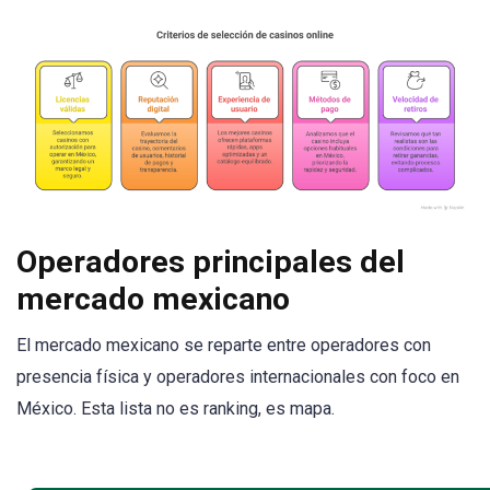
Operadores principales del
mercado mexicano
El mercado mexicano se reparte entre operadores con
presencia física y operadores internacionales con foco en
México. Esta lista no es ranking, es mapa.