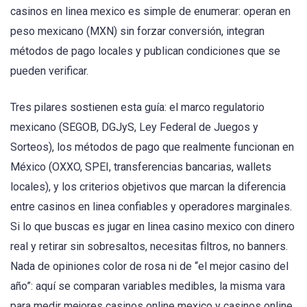
casinos en linea mexico es simple de enumerar: operan en
peso mexicano (MXN) sin forzar conversión, integran
métodos de pago locales y publican condiciones que se
pueden verificar.
Tres pilares sostienen esta guía: el marco regulatorio
mexicano (SEGOB, DGJyS, Ley Federal de Juegos y
Sorteos), los métodos de pago que realmente funcionan en
México (OXXO, SPEI, transferencias bancarias, wallets
locales), y los criterios objetivos que marcan la diferencia
entre casinos en linea confiables y operadores marginales.
Si lo que buscas es jugar en linea casino mexico con dinero
real y retirar sin sobresaltos, necesitas filtros, no banners.
Nada de opiniones color de rosa ni de “el mejor casino del
año”: aquí se comparan variables medibles, la misma vara
para medir mejores casinos online mexico y casinos online