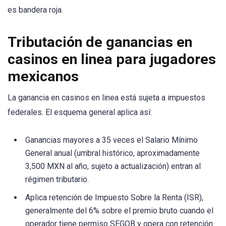
es bandera roja.
Tributación de ganancias en
casinos en linea para jugadores
mexicanos
La ganancia en casinos en linea está sujeta a impuestos
federales. El esquema general aplica así:
Ganancias mayores a 35 veces el Salario Mínimo
General anual (umbral histórico, aproximadamente
3,500 MXN al año, sujeto a actualización) entran al
régimen tributario.
Aplica retención de Impuesto Sobre la Renta (ISR),
generalmente del 6% sobre el premio bruto cuando el
operador tiene permiso SEGOB y opera con retención