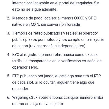
internacional cruzable en el portal del regulador. Sin
esto no se sigue adelante.
Métodos de pago locales: al menos OXXO y SPEI
nativos en MXN, sin conversión forzada.
Tiempos de retiro publicados y reales: el operador
publica plazos por método y los cumple en la mayoría
de casos (revisar reseñas independientes).
KYC al registro o primer retiro: nunca como excusa
tardía. La transparencia en la verificación es señal de
operador serio.
RTP publicado por juego: el catálogo muestra el RTP
de cada slot. Si lo ocultan, alguien tiene algo que
esconder.
Wagering ≤35x sobre el bono: cualquier número arriba
de eso se aleja del valor justo.