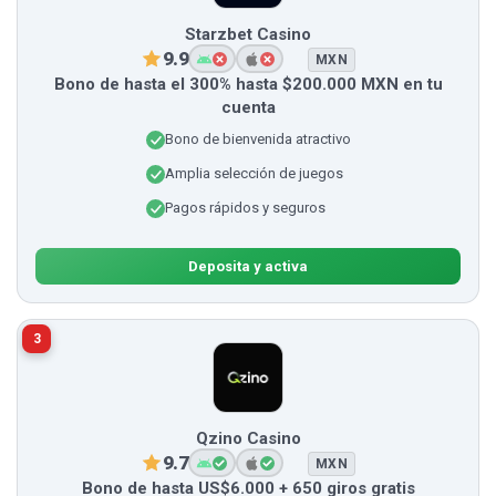
Starzbet Casino
9.9
MXN
Bono de hasta el 300% hasta $200.000 MXN en tu
cuenta
Bono de bienvenida atractivo
Amplia selección de juegos
Pagos rápidos y seguros
Deposita y activa
3
Qzino Casino
9.7
MXN
Bono de hasta US$6.000 + 650 giros gratis