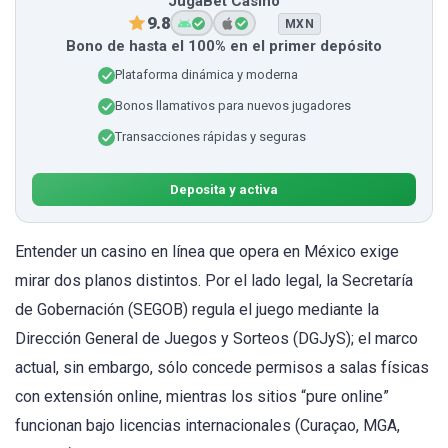
JugaBet Casino
9.8
MXN
Bono de hasta el 100% en el primer depósito
Plataforma dinámica y moderna
Bonos llamativos para nuevos jugadores
Transacciones rápidas y seguras
Deposita y activa
Entender un casino en línea que opera en México exige
mirar dos planos distintos. Por el lado legal, la Secretaría
de Gobernación (SEGOB) regula el juego mediante la
Dirección General de Juegos y Sorteos (DGJyS); el marco
actual, sin embargo, sólo concede permisos a salas físicas
con extensión online, mientras los sitios “pure online”
funcionan bajo licencias internacionales (Curaçao, MGA,