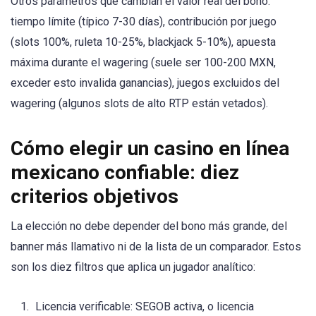
Otros parámetros que cambian el valor real del bono:
tiempo límite (típico 7-30 días), contribución por juego
(slots 100%, ruleta 10-25%, blackjack 5-10%), apuesta
máxima durante el wagering (suele ser 100-200 MXN,
exceder esto invalida ganancias), juegos excluidos del
wagering (algunos slots de alto RTP están vetados).
Cómo elegir un casino en línea
mexicano confiable: diez
criterios objetivos
La elección no debe depender del bono más grande, del
banner más llamativo ni de la lista de un comparador. Estos
son los diez filtros que aplica un jugador analítico:
Licencia verificable: SEGOB activa, o licencia