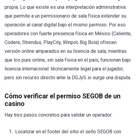
propia. Lo que existe es una interpretación administrativa
que permite a un permisionario de sala física extender su
operación al canal digital bajo el mismo permiso. Por eso
operadores con fuerte presencia física en México (Caliente,
Codere, Strendus, PlayCity, Winpot, Big Bola) ofrecen
versión online amparados en su licencia de sala, mientras
que los pure online, sin sala física en el país, funcionan bajo
licencia internacional: técnicamente legal para el jugador,
pero sin recurso directo ante la DGJyS si surge una disputa.
Cómo verificar el permiso SEGOB de un
casino
Hay tres pasos concretos para validar un operador:
Localizar en el footer del sitio el sello SEGOB con