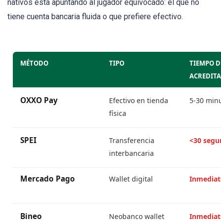
nativos está apuntando al jugador equivocado: el que no
tiene cuenta bancaria fluida o que prefiere efectivo.
MÉTODO
TIPO
TIEMPO D
ACREDIT
OXXO Pay
Efectivo en tienda
5-30 min
física
SPEI
Transferencia
<30 segu
interbancaria
Mercado Pago
Wallet digital
Inmediat
Bineo
Neobanco wallet
Inmediat