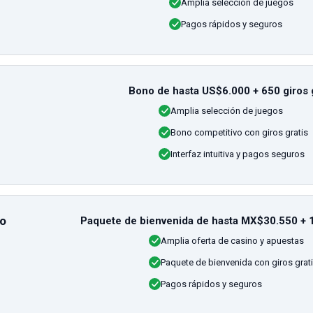
Amplia selección de juegos
Pagos rápidos y seguros
Bono de hasta US$6.000 + 650 giros g
Amplia selección de juegos
Bono competitivo con giros gratis
Interfaz intuitiva y pagos seguros
no
Paquete de bienvenida de hasta MX$30.550 + 1
Amplia oferta de casino y apuestas
Paquete de bienvenida con giros grat
Pagos rápidos y seguros