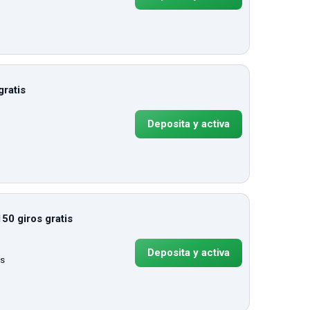
ratis
Deposita y activa
50 giros gratis
Deposita y activa
is