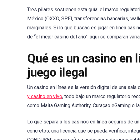
Tres pilares sostienen esta guía: el marco regula
México (OXXO, SPEI, transferencias bancarias, walle
marginales. Si lo que buscas es jugar en linea casin
de “el mejor casino del año”: aquí se comparan var
Qué es un casino en l
juego ilegal
Un casino en línea es la versión digital de una sala
y casino en vivo
, todo bajo un marco regulatorio re
como Malta Gaming Authority, Curaçao eGaming o la
Lo que separa a los casinos en linea seguros de un 
concretos: una licencia que se pueda verificar, in
CONDUSEF porque sí), y condiciones de juego publicada