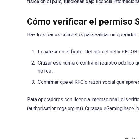
física en el país, funcionan bajo licencia internacio
Cómo verificar el permiso 
Hay tres pasos concretos para validar un operador:
Localizar en el footer del sitio el sello SEG
Cruzar ese número contra el registro público q
no real.
Confirmar que el RFC o razón social que aparec
Para operadores con licencia internacional, el verif
(authorisation.mga.org.mt), Curaçao eGaming hace lo