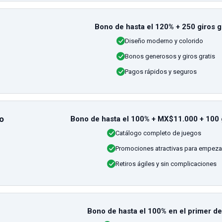
Bono de hasta el 120% + 250 giros g
Diseño moderno y colorido
Bonos generosos y giros gratis
Pagos rápidos y seguros
o
Bono de hasta el 100% + MX$11.000 + 100 g
Catálogo completo de juegos
Promociones atractivas para empeza
Retiros ágiles y sin complicaciones
Bono de hasta el 100% en el primer de