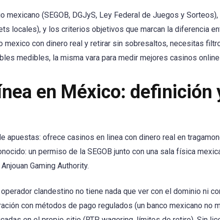
torio mexicano (SEGOB, DGJyS, Ley Federal de Juegos y Sorteos)
ts locales), y los criterios objetivos que marcan la diferencia e
o mexico con dinero real y retirar sin sobresaltos, necesitas filt
iables medibles, la misma vara para medir mejores casinos onlin
ínea en México: definición y
 de apuestas: ofrece casinos en linea con dinero real en tragamone
conocido: un permiso de la SEGOB junto con una sala física mexic
 Anjouan Gaming Authority.
operador clandestino no tiene nada que ver con el dominio ni con
tegración con métodos de pago regulados (un banco mexicano no mu
s en el propio sitio (RTP, wagering, límites de retiro). Sin licen