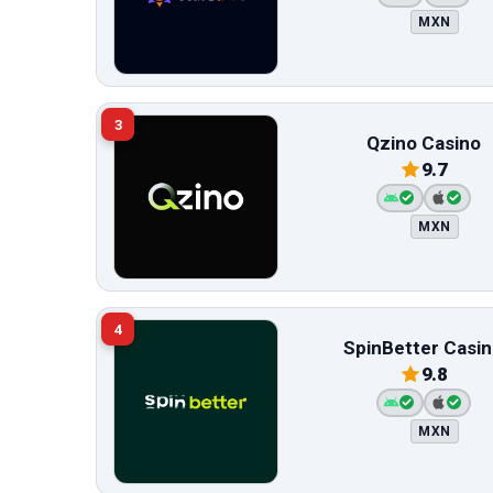
MXN
3
Qzino Casino
9.7
MXN
4
SpinBetter Casi
9.8
MXN