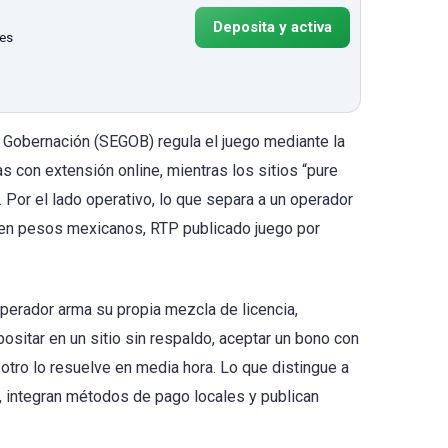
Deposita y activa
res
de Gobernación (SEGOB) regula el juego mediante la
 con extensión online, mientras los sitios “pure
 Por el lado operativo, lo que separa a un operador
 en pesos mexicanos, RTP publicado juego por
erador arma su propia mezcla de licencia,
ositar en un sitio sin respaldo, aceptar un bono con
 otro lo resuelve en media hora. Lo que distingue a
 integran métodos de pago locales y publican