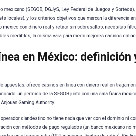
torio mexicano (SEGOB, DGJyS, Ley Federal de Juegos y Sorteos)
ts locales), y los criterios objetivos que marcan la diferencia e
o mexico con dinero real y retirar sin sobresaltos, necesitas filt
iables medibles, la misma vara para medir mejores casinos onlin
ínea en México: definición y
 de apuestas: ofrece casinos en linea con dinero real en tragamone
conocido: un permiso de la SEGOB junto con una sala física mexic
 Anjouan Gaming Authority.
operador clandestino no tiene nada que ver con el dominio ni con
tegración con métodos de pago regulados (un banco mexicano no mu
s en el propio sitio (RTP, wagering, límites de retiro). Sin licen