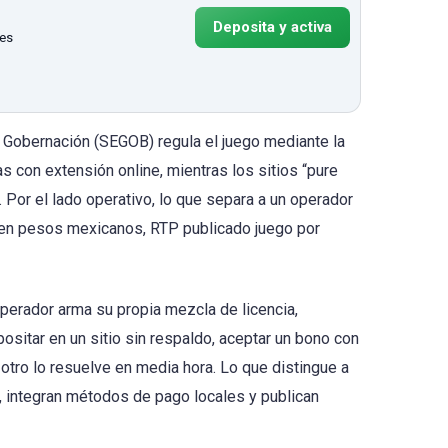
Deposita y activa
res
de Gobernación (SEGOB) regula el juego mediante la
 con extensión online, mientras los sitios “pure
 Por el lado operativo, lo que separa a un operador
 en pesos mexicanos, RTP publicado juego por
erador arma su propia mezcla de licencia,
ositar en un sitio sin respaldo, aceptar un bono con
 otro lo resuelve en media hora. Lo que distingue a
 integran métodos de pago locales y publican