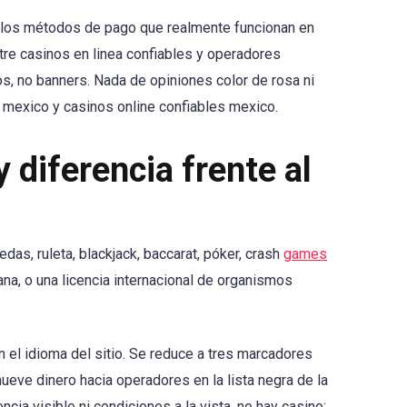
, los métodos de pago que realmente funcionan en
ntre casinos en linea confiables y operadores
ros, no banners. Nada de opiniones color de rosa ni
e mexico y casinos online confiables mexico.
 diferencia frente al
das, ruleta, blackjack, baccarat, póker, crash
games
ana, o una licencia internacional de organismos
 el idioma del sitio. Se reduce a tres marcadores
eve dinero hacia operadores en la lista negra de la
cia visible ni condiciones a la vista, no hay casino: