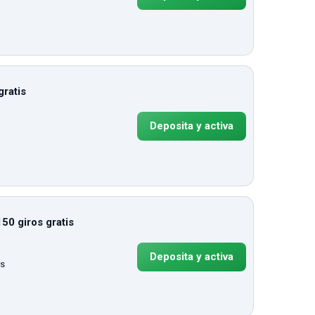
ratis
Deposita y activa
50 giros gratis
Deposita y activa
is