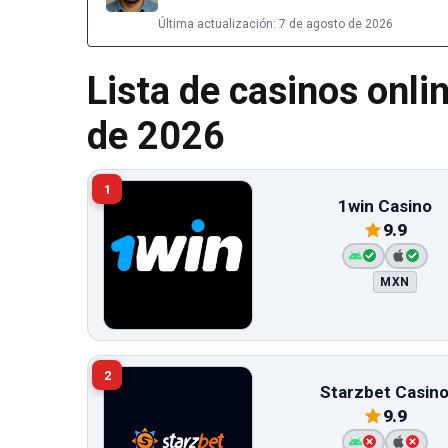
Última actualización: 7 de agosto de 2026
Lista de casinos onli
de 2026
1
1win Casino
9.9
MXN
2
Starzbet Casin
9.9