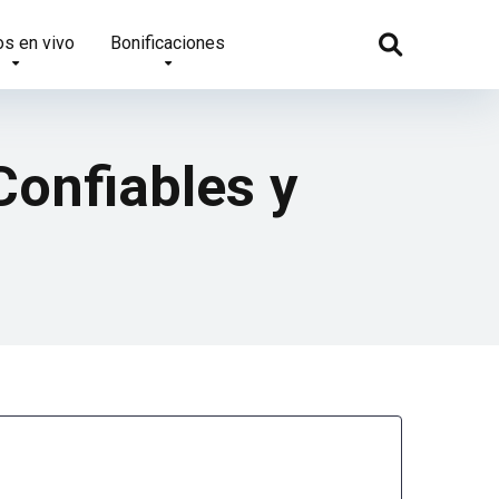
s en vivo
Bonificaciones
Confiables y