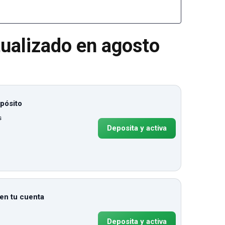
tualizado en agosto
pósito
s
Deposita y activa
en tu cuenta
Deposita y activa