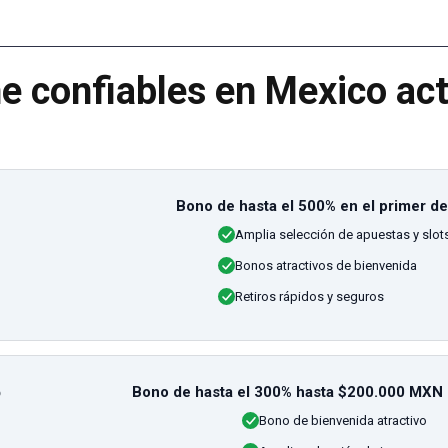
ne confiables en Mexico ac
Bono de hasta el 500% en el primer de
Amplia selección de apuestas y slot
Bonos atractivos de bienvenida
Retiros rápidos y seguros
o
Bono de hasta el 300% hasta $200.000 MXN 
Bono de bienvenida atractivo