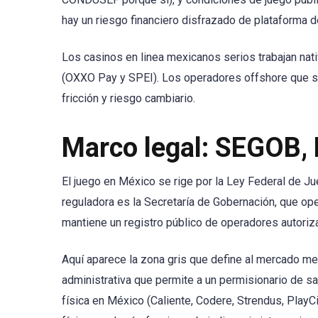
hay un riesgo financiero disfrazado de plataforma d
Los casinos en linea mexicanos serios trabajan na
(OXXO Pay y SPEI). Los operadores offshore que se
fricción y riesgo cambiario.
Marco legal: SEGOB, D
El juego en México se rige por la Ley Federal de J
reguladora es la Secretaría de Gobernación, que op
mantiene un registro público de operadores autoriz
Aquí aparece la zona gris que define al mercado mex
administrativa que permite a un permisionario de sa
física en México (Caliente, Codere, Strendus, PlayCi