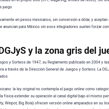
e juego.
tivamente en pesos mexicanos, sin conversión a dólar, y acepta
 anuncian para México sin esos integradores suelen forzar con
GJyS y la zona gris del ju
uegos y Sorteos de 1947, su Reglamento publicado en 2004 y las
era a través de la Dirección General de Juegos y Sorteos. La D
ados.
icano: la ley original no contempla el juego online como categorí
la física extender su operación al canal digital bajo el mismo p
ty, Winpot, Big Bola) ofrecen versión online amparados en su lice