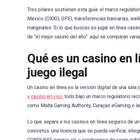
Tres pilares sostienen esta guía: el marco regula
México (OXXO, SPEI, transferencias bancarias, walle
marginales. Si lo que buscas es jugar en linea casin
de “el mejor casino del año”: aquí se comparan var
Qué es un casino en l
juego ilegal
Un casino en línea es la versión digital de una sala
y casino en vivo
, todo bajo un marco regulatorio re
como Malta Gaming Authority, Curaçao eGaming o la
Lo que separa a los casinos en linea seguros de un 
concretos: una licencia que se pueda verificar, in
CONDUSEF porque sí), y condiciones de juego publicada