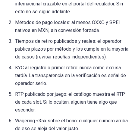
internacional cruzable en el portal del regulador. Sin
esto no se sigue adelante.
Métodos de pago locales: al menos OXXO y SPEI
nativos en MXN, sin conversión forzada.
Tiempos de retiro publicados y reales: el operador
publica plazos por método y los cumple en la mayoría
de casos (revisar reseñas independientes).
KYC al registro o primer retiro: nunca como excusa
tardía. La transparencia en la verificación es señal de
operador serio.
RTP publicado por juego: el catálogo muestra el RTP
de cada slot. Si lo ocultan, alguien tiene algo que
esconder.
Wagering ≤35x sobre el bono: cualquier número arriba
de eso se aleja del valor justo.