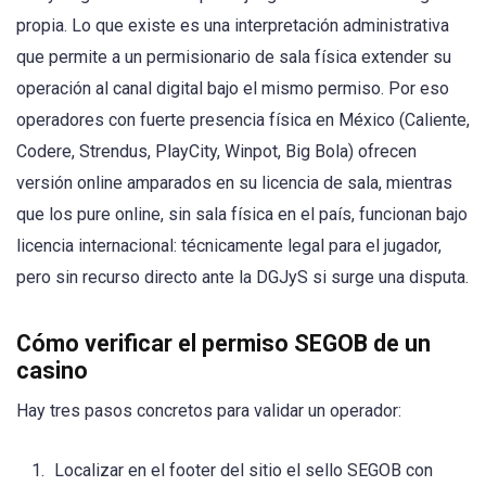
propia. Lo que existe es una interpretación administrativa
que permite a un permisionario de sala física extender su
operación al canal digital bajo el mismo permiso. Por eso
operadores con fuerte presencia física en México (Caliente,
Codere, Strendus, PlayCity, Winpot, Big Bola) ofrecen
versión online amparados en su licencia de sala, mientras
que los pure online, sin sala física en el país, funcionan bajo
licencia internacional: técnicamente legal para el jugador,
pero sin recurso directo ante la DGJyS si surge una disputa.
Cómo verificar el permiso SEGOB de un
casino
Hay tres pasos concretos para validar un operador:
Localizar en el footer del sitio el sello SEGOB con