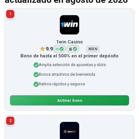
1
1win Casino
9.9
MXN
Bono de hasta el 500% en el primer depósito
Amplia selección de apuestas y slots
Bonos atractivos de bienvenida
Retiros rápidos y seguros
Activar bono
2