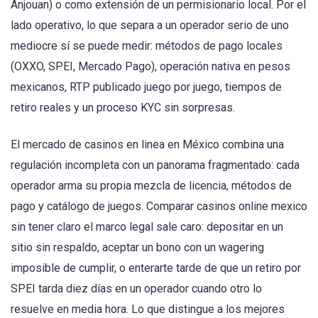
Anjouan) o como extensión de un permisionario local. Por el
lado operativo, lo que separa a un operador serio de uno
mediocre sí se puede medir: métodos de pago locales
(OXXO, SPEI, Mercado Pago), operación nativa en pesos
mexicanos, RTP publicado juego por juego, tiempos de
retiro reales y un proceso KYC sin sorpresas.
El mercado de casinos en linea en México combina una
regulación incompleta con un panorama fragmentado: cada
operador arma su propia mezcla de licencia, métodos de
pago y catálogo de juegos. Comparar casinos online mexico
sin tener claro el marco legal sale caro: depositar en un
sitio sin respaldo, aceptar un bono con un wagering
imposible de cumplir, o enterarte tarde de que un retiro por
SPEI tarda diez días en un operador cuando otro lo
resuelve en media hora. Lo que distingue a los mejores