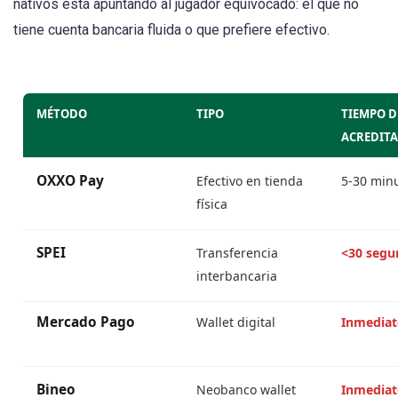
nativos está apuntando al jugador equivocado: el que no
tiene cuenta bancaria fluida o que prefiere efectivo.
MÉTODO
TIPO
TIEMPO D
ACREDIT
OXXO Pay
Efectivo en tienda
5-30 min
física
SPEI
Transferencia
<30 segu
interbancaria
Mercado Pago
Wallet digital
Inmediat
Bineo
Neobanco wallet
Inmediat