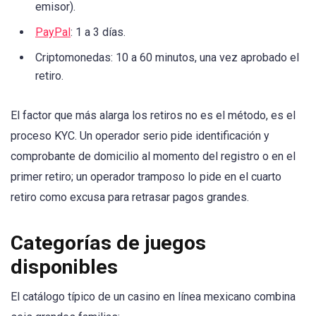
emisor).
PayPal
: 1 a 3 días.
Criptomonedas: 10 a 60 minutos, una vez aprobado el
retiro.
El factor que más alarga los retiros no es el método, es el
proceso KYC. Un operador serio pide identificación y
comprobante de domicilio al momento del registro o en el
primer retiro; un operador tramposo lo pide en el cuarto
retiro como excusa para retrasar pagos grandes.
Categorías de juegos
disponibles
El catálogo típico de un casino en línea mexicano combina