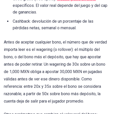
específicos. El valor real depende del juego y del cap
de ganancias.
Cashback: devolución de un porcentaje de las
pérdidas netas, semanal o mensual.
Antes de aceptar cualquier bono, el número que de verdad
importa leer es el wagering (o rollover): el múltiplo del
bono, o del bono más el depósito, que hay que apostar
antes de poder retirar. Un wagering de 30x sobre un bono
de 1,000 MXN obliga a apostar 30,000 MXN en jugadas
válidas antes de ver ese dinero disponible. Como
referencia: entre 20x y 35x sobre el bono se considera
razonable; a partir de 50x sobre bono más depósito, la
cuenta deja de salir para el jugador promedio.