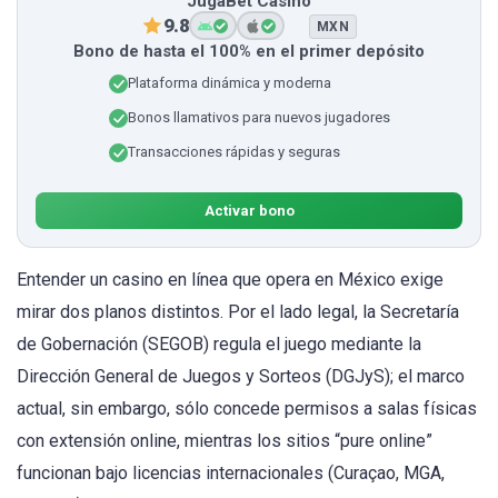
JugaBet Casino
9.8
MXN
Bono de hasta el 100% en el primer depósito
Plataforma dinámica y moderna
Bonos llamativos para nuevos jugadores
Transacciones rápidas y seguras
Activar bono
Entender un casino en línea que opera en México exige
mirar dos planos distintos. Por el lado legal, la Secretaría
de Gobernación (SEGOB) regula el juego mediante la
Dirección General de Juegos y Sorteos (DGJyS); el marco
actual, sin embargo, sólo concede permisos a salas físicas
con extensión online, mientras los sitios “pure online”
funcionan bajo licencias internacionales (Curaçao, MGA,