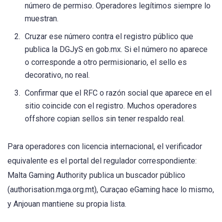
número de permiso. Operadores legítimos siempre lo
muestran.
Cruzar ese número contra el registro público que
publica la DGJyS en gob.mx. Si el número no aparece
o corresponde a otro permisionario, el sello es
decorativo, no real.
Confirmar que el RFC o razón social que aparece en el
sitio coincide con el registro. Muchos operadores
offshore copian sellos sin tener respaldo real.
Para operadores con licencia internacional, el verificador
equivalente es el portal del regulador correspondiente:
Malta Gaming Authority publica un buscador público
(authorisation.mga.org.mt), Curaçao eGaming hace lo mismo,
y Anjouan mantiene su propia lista.