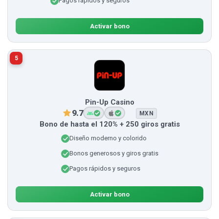
Pagos rápidos y seguros
Activar bono
5
Pin-Up Casino
9.7
MXN
Bono de hasta el 120% + 250 giros gratis
Diseño moderno y colorido
Bonos generosos y giros gratis
Pagos rápidos y seguros
Activar bono