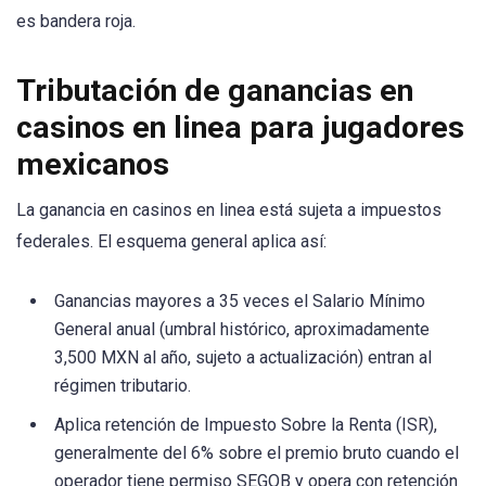
es bandera roja.
Tributación de ganancias en
casinos en linea para jugadores
mexicanos
La ganancia en casinos en linea está sujeta a impuestos
federales. El esquema general aplica así:
Ganancias mayores a 35 veces el Salario Mínimo
General anual (umbral histórico, aproximadamente
3,500 MXN al año, sujeto a actualización) entran al
régimen tributario.
Aplica retención de Impuesto Sobre la Renta (ISR),
generalmente del 6% sobre el premio bruto cuando el
operador tiene permiso SEGOB y opera con retención