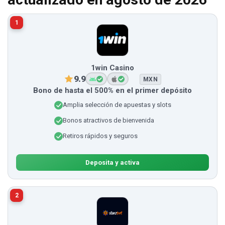
1
1win Casino
9.9
MXN
Bono de hasta el 500% en el primer depósito
Amplia selección de apuestas y slots
Bonos atractivos de bienvenida
Retiros rápidos y seguros
Deposita y activa
2