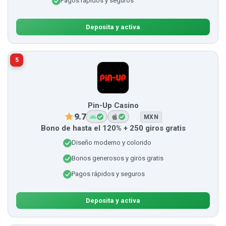
Pagos rápidos y seguros
Deposita y activa
5
Pin-Up Casino
9.7
MXN
Bono de hasta el 120% + 250 giros gratis
Diseño moderno y colorido
Bonos generosos y giros gratis
Pagos rápidos y seguros
Deposita y activa