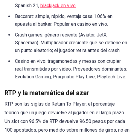
Spanish 21,
blackjack en vivo
.
Baccarat: simple, rápido, ventaja casa 1.06% en
apuesta al banker. Popular en casino en vivo.
Crash games: género reciente (Aviator, JetX,
Spaceman). Multiplicador creciente que se detiene en
un punto aleatorio; el jugador retira antes del crash.
Casino en vivo: tragamonedas y mesas con crupier
real transmitidas por video. Proveedores dominantes:
Evolution Gaming, Pragmatic Play Live, Playtech Live.
RTP y la matemática del azar
RTP son las siglas de Return To Player: el porcentaje
teórico que un juego devuelve al jugador en el largo plazo.
Un slot con 96.5% de RTP devuelve 96.50 pesos por cada
100 apostados, pero medido sobre millones de giros, no en