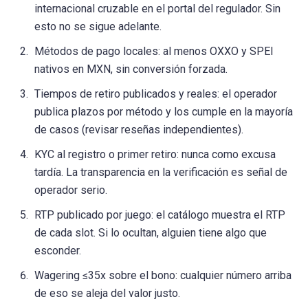
internacional cruzable en el portal del regulador. Sin
esto no se sigue adelante.
Métodos de pago locales: al menos OXXO y SPEI
nativos en MXN, sin conversión forzada.
Tiempos de retiro publicados y reales: el operador
publica plazos por método y los cumple en la mayoría
de casos (revisar reseñas independientes).
KYC al registro o primer retiro: nunca como excusa
tardía. La transparencia en la verificación es señal de
operador serio.
RTP publicado por juego: el catálogo muestra el RTP
de cada slot. Si lo ocultan, alguien tiene algo que
esconder.
Wagering ≤35x sobre el bono: cualquier número arriba
de eso se aleja del valor justo.