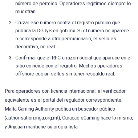
número de permiso. Operadores legítimos siempre lo
muestran.
Cruzar ese número contra el registro público que
publica la DGJyS en gob.mx. Si el número no aparece
o corresponde a otro permisionario, el sello es
decorativo, no real.
Confirmar que el RFC o razón social que aparece en el
sitio coincide con el registro. Muchos operadores
offshore copian sellos sin tener respaldo real.
Para operadores con licencia internacional, el verificador
equivalente es el portal del regulador correspondiente:
Malta Gaming Authority publica un buscador público
(authorisation.mga.org.mt), Curaçao eGaming hace lo mismo,
y Anjouan mantiene su propia lista.