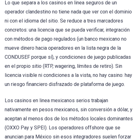
Lo que separa a los casinos en linea seguros de un
operador clandestino no tiene nada que ver con el dominio
ni con el idioma del sitio. Se reduce a tres marcadores
concretos: una licencia que se pueda verificar, integración
con métodos de pago regulados (un banco mexicano no
mueve dinero hacia operadores en la lista negra de la
CONDUSEF porque sí), y condiciones de juego publicadas
en el propio sitio (RTP, wagering, límites de retiro). Sin
licencia visible ni condiciones a la vista, no hay casino: hay
un riesgo financiero disfrazado de plataforma de juego.
Los casinos en linea mexicanos serios trabajan
nativamente en pesos mexicanos, sin conversión a dólar, y
aceptan al menos dos de los métodos locales dominantes
(OXXO Pay y SPEI). Los operadores offshore que se
anuncian para México sin esos integradores suelen forzar