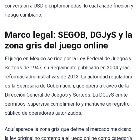
conversión a USD o criptomonedas, lo cual añade fricción y
riesgo cambiario.
Marco legal: SEGOB, DGJyS y la
zona gris del juego online
El juego en México se rige por la Ley Federal de Juegos y
Sorteos de 1947, su Reglamento publicado en 2004 y las
reformas administrativas de 2013. La autoridad reguladora
es la Secretaría de Gobernación, que opera a través de la
Dirección General de Juegos y Sorteos. La DGJyS emite
permisos, supervisa cumplimiento y mantiene un registro
público de operadores autorizados.
Aquí aparece la zona gris que define al mercado mexicano:
la ley original no contempla el juego online como categoría