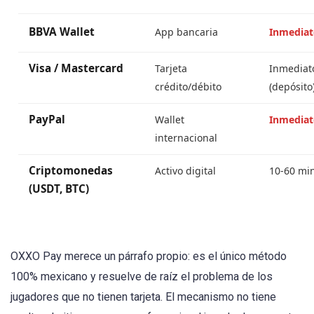
BBVA Wallet
App bancaria
Inmediat
Visa / Mastercard
Tarjeta
Inmediat
crédito/débito
(depósito
PayPal
Wallet
Inmediat
internacional
Criptomonedas
Activo digital
10-60 mi
(USDT, BTC)
OXXO Pay merece un párrafo propio: es el único método
100% mexicano y resuelve de raíz el problema de los
jugadores que no tienen tarjeta. El mecanismo no tiene