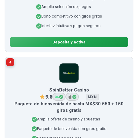
Amplia selección de juegos
Bono competitivo con giros gratis
Interfaz intuitiva y pagos seguros
Deposita y activa
4
SpinBetter Casino
9.8
MXN
Paquete de bienvenida de hasta MX$30.550 + 150
giros gratis
Amplia oferta de casino y apuestas
Paquete de bienvenida con giros gratis