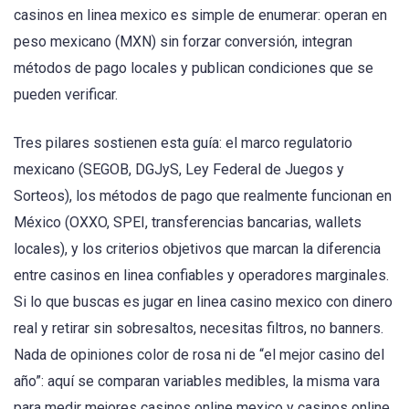
casinos en linea mexico es simple de enumerar: operan en
peso mexicano (MXN) sin forzar conversión, integran
métodos de pago locales y publican condiciones que se
pueden verificar.
Tres pilares sostienen esta guía: el marco regulatorio
mexicano (SEGOB, DGJyS, Ley Federal de Juegos y
Sorteos), los métodos de pago que realmente funcionan en
México (OXXO, SPEI, transferencias bancarias, wallets
locales), y los criterios objetivos que marcan la diferencia
entre casinos en linea confiables y operadores marginales.
Si lo que buscas es jugar en linea casino mexico con dinero
real y retirar sin sobresaltos, necesitas filtros, no banners.
Nada de opiniones color de rosa ni de “el mejor casino del
año”: aquí se comparan variables medibles, la misma vara
para medir mejores casinos online mexico y casinos online