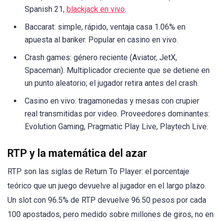
Spanish 21,
blackjack en vivo
.
Baccarat: simple, rápido, ventaja casa 1.06% en
apuesta al banker. Popular en casino en vivo.
Crash games: género reciente (Aviator, JetX,
Spaceman). Multiplicador creciente que se detiene en
un punto aleatorio; el jugador retira antes del crash.
Casino en vivo: tragamonedas y mesas con crupier
real transmitidas por video. Proveedores dominantes:
Evolution Gaming, Pragmatic Play Live, Playtech Live.
RTP y la matemática del azar
RTP son las siglas de Return To Player: el porcentaje
teórico que un juego devuelve al jugador en el largo plazo.
Un slot con 96.5% de RTP devuelve 96.50 pesos por cada
100 apostados, pero medido sobre millones de giros, no en