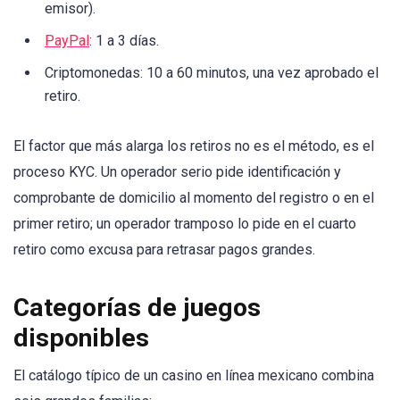
emisor).
PayPal
: 1 a 3 días.
Criptomonedas: 10 a 60 minutos, una vez aprobado el
retiro.
El factor que más alarga los retiros no es el método, es el
proceso KYC. Un operador serio pide identificación y
comprobante de domicilio al momento del registro o en el
primer retiro; un operador tramposo lo pide en el cuarto
retiro como excusa para retrasar pagos grandes.
Categorías de juegos
disponibles
El catálogo típico de un casino en línea mexicano combina