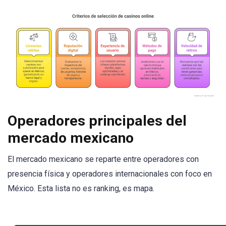
Operadores principales del
mercado mexicano
El mercado mexicano se reparte entre operadores con
presencia física y operadores internacionales con foco en
México. Esta lista no es ranking, es mapa.