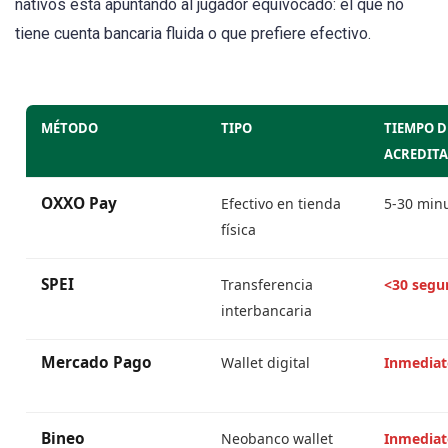
nativos está apuntando al jugador equivocado: el que no
tiene cuenta bancaria fluida o que prefiere efectivo.
MÉTODO
TIPO
TIEMPO D
ACREDIT
OXXO Pay
Efectivo en tienda
5-30 min
física
SPEI
Transferencia
<30 segu
interbancaria
Mercado Pago
Wallet digital
Inmediat
Bineo
Neobanco wallet
Inmediat