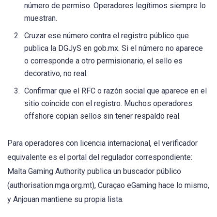
número de permiso. Operadores legítimos siempre lo
muestran.
Cruzar ese número contra el registro público que
publica la DGJyS en gob.mx. Si el número no aparece
o corresponde a otro permisionario, el sello es
decorativo, no real.
Confirmar que el RFC o razón social que aparece en el
sitio coincide con el registro. Muchos operadores
offshore copian sellos sin tener respaldo real.
Para operadores con licencia internacional, el verificador
equivalente es el portal del regulador correspondiente:
Malta Gaming Authority publica un buscador público
(authorisation.mga.org.mt), Curaçao eGaming hace lo mismo,
y Anjouan mantiene su propia lista.