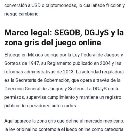
conversión a USD o criptomonedas, lo cual añade fricción y
riesgo cambiario.
Marco legal: SEGOB, DGJyS y la
zona gris del juego online
El juego en México se rige por la Ley Federal de Juegos y
Sorteos de 1947, su Reglamento publicado en 2004 y las
reformas administrativas de 2013. La autoridad reguladora
es la Secretaría de Gobernación, que opera a través de la
Dirección General de Juegos y Sorteos. La DGJyS emite
permisos, supervisa cumplimiento y mantiene un registro
público de operadores autorizados.
Aquí aparece la zona gris que define al mercado mexicano:
la ley original no contempla el juego online como categoría