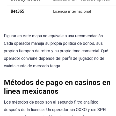
Bet365
Licencia internacional
Figurar en este mapa no equivale a una recomendación.
Cada operador maneja su propia política de bonos, sus
propios tiempos de retiro y su propio tono comercial. Qué
operador conviene depende del perfil del jugador, no de
cuánta cuota de mercado tenga.
Métodos de pago en casinos en
linea mexicanos
Los métodos de pago son el segundo filtro analítico
después de la licencia. Un operador sin OXXO y sin SPEI