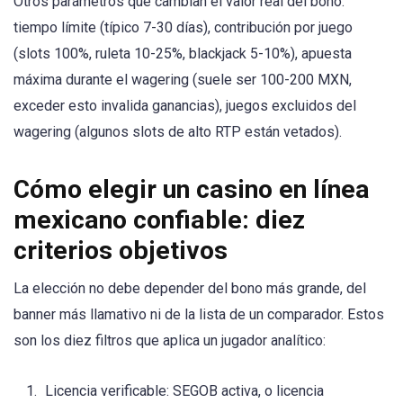
Otros parámetros que cambian el valor real del bono:
tiempo límite (típico 7-30 días), contribución por juego
(slots 100%, ruleta 10-25%, blackjack 5-10%), apuesta
máxima durante el wagering (suele ser 100-200 MXN,
exceder esto invalida ganancias), juegos excluidos del
wagering (algunos slots de alto RTP están vetados).
Cómo elegir un casino en línea
mexicano confiable: diez
criterios objetivos
La elección no debe depender del bono más grande, del
banner más llamativo ni de la lista de un comparador. Estos
son los diez filtros que aplica un jugador analítico:
Licencia verificable: SEGOB activa, o licencia