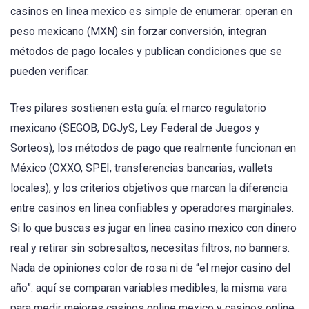
casinos en linea mexico es simple de enumerar: operan en
peso mexicano (MXN) sin forzar conversión, integran
métodos de pago locales y publican condiciones que se
pueden verificar.
Tres pilares sostienen esta guía: el marco regulatorio
mexicano (SEGOB, DGJyS, Ley Federal de Juegos y
Sorteos), los métodos de pago que realmente funcionan en
México (OXXO, SPEI, transferencias bancarias, wallets
locales), y los criterios objetivos que marcan la diferencia
entre casinos en linea confiables y operadores marginales.
Si lo que buscas es jugar en linea casino mexico con dinero
real y retirar sin sobresaltos, necesitas filtros, no banners.
Nada de opiniones color de rosa ni de “el mejor casino del
año”: aquí se comparan variables medibles, la misma vara
para medir mejores casinos online mexico y casinos online