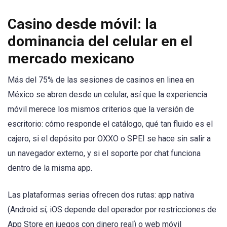
Casino desde móvil: la
dominancia del celular en el
mercado mexicano
Más del 75% de las sesiones de casinos en linea en
México se abren desde un celular, así que la experiencia
móvil merece los mismos criterios que la versión de
escritorio: cómo responde el catálogo, qué tan fluido es el
cajero, si el depósito por OXXO o SPEI se hace sin salir a
un navegador externo, y si el soporte por chat funciona
dentro de la misma app.
Las plataformas serias ofrecen dos rutas: app nativa
(Android sí, iOS depende del operador por restricciones de
App Store en juegos con dinero real) o web móvil