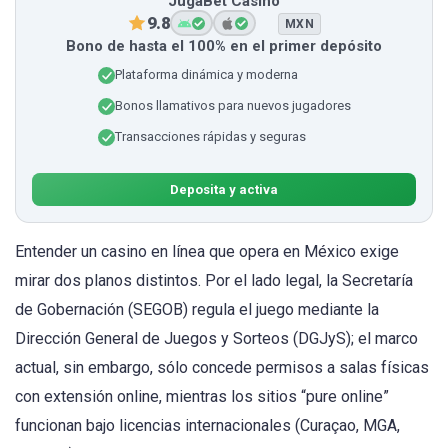
JugaBet Casino
9.8
MXN
Bono de hasta el 100% en el primer depósito
Plataforma dinámica y moderna
Bonos llamativos para nuevos jugadores
Transacciones rápidas y seguras
Deposita y activa
Entender un casino en línea que opera en México exige
mirar dos planos distintos. Por el lado legal, la Secretaría
de Gobernación (SEGOB) regula el juego mediante la
Dirección General de Juegos y Sorteos (DGJyS); el marco
actual, sin embargo, sólo concede permisos a salas físicas
con extensión online, mientras los sitios “pure online”
funcionan bajo licencias internacionales (Curaçao, MGA,