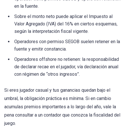
en la fuente.
Sobre el monto neto puede aplicar el Impuesto al
Valor Agregado (IVA) del 16% en ciertos esquemas,
según la interpretación fiscal vigente.
Operadores con permiso SEGOB suelen retener en la
fuente y emitir constancia.
Operadores offshore no retienen: la responsabilidad
de declarar recae en el jugador, vía declaración anual
con régimen de “otros ingresos”.
Si eres jugador casual y tus ganancias quedan bajo el
umbral, la obligación práctica es mínima. Si en cambio
acumulas premios importantes a lo largo del año, vale la
pena consultar a un contador que conozca la fiscalidad del
juego.