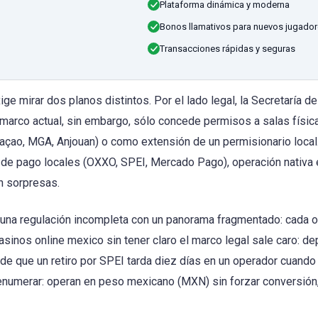
Plataforma dinámica y moderna
Bonos llamativos para nuevos jugado
Transacciones rápidas y seguras
ge mirar dos planos distintos. Por el lado legal, la Secretaría 
marco actual, sin embargo, sólo concede permisos a salas físicas
uraçao, MGA, Anjouan) o como extensión de un permisionario local.
 de pago locales (OXXO, SPEI, Mercado Pago), operación nativa
n sorpresas.
una regulación incompleta con un panorama fragmentado: cada op
nos online mexico sin tener claro el marco legal sale caro: dep
 de que un retiro por SPEI tarda diez días en un operador cuando
enumerar: operan en peso mexicano (MXN) sin forzar conversión,