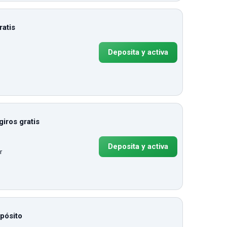
ratis
Deposita y activa
iros gratis
Deposita y activa
r
pósito