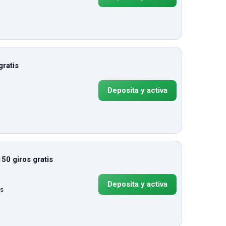
ratis
Deposita y activa
50 giros gratis
Deposita y activa
is