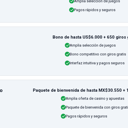
Amplia selección de juegos
Pagos rápidos y seguros
Bono de hasta US$6.000 + 650 giros g
Amplia selección de juegos
Bono competitivo con giros gratis
Interfaz intuitiva y pagos seguros
no
Paquete de bienvenida de hasta MX$30.550 + 1
Amplia oferta de casino y apuestas
Paquete de bienvenida con giros grat
Pagos rápidos y seguros