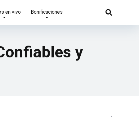
s en vivo
Bonificaciones
Confiables y