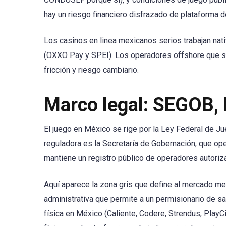
hay un riesgo financiero disfrazado de plataforma d
Los casinos en linea mexicanos serios trabajan na
(OXXO Pay y SPEI). Los operadores offshore que se
fricción y riesgo cambiario.
Marco legal: SEGOB, D
El juego en México se rige por la Ley Federal de J
reguladora es la Secretaría de Gobernación, que op
mantiene un registro público de operadores autoriz
Aquí aparece la zona gris que define al mercado mex
administrativa que permite a un permisionario de sa
física en México (Caliente, Codere, Strendus, PlayCi