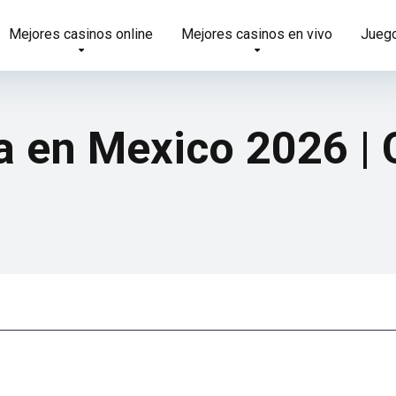
Mejores casinos online
Mejores casinos en vivo
Juego
a en Mexico 2026 | 