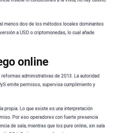
n al menos dos de los métodos locales dominantes
versión a USD o criptomonedas, lo cual añade
ego online
 reformas administrativas de 2013. La autoridad
GJyS emite permisos, supervisa cumplimiento y
a propia. Lo que existe es una interpretación
ermiso. Por eso operadores con fuerte presencia
ncia de sala, mientras que los pure online, sin sala