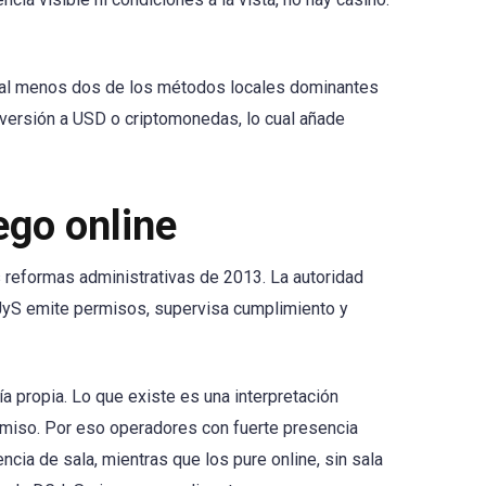
n al menos dos de los métodos locales dominantes
versión a USD o criptomonedas, lo cual añade
ego online
 reformas administrativas de 2013. La autoridad
GJyS emite permisos, supervisa cumplimiento y
a propia. Lo que existe es una interpretación
ermiso. Por eso operadores con fuerte presencia
ncia de sala, mientras que los pure online, sin sala