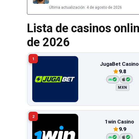
Última actualización: 4 de agosto de 2026
Lista de casinos onli
de 2026
1
JugaBet Casino
9.8
MXN
2
1win Casino
9.9