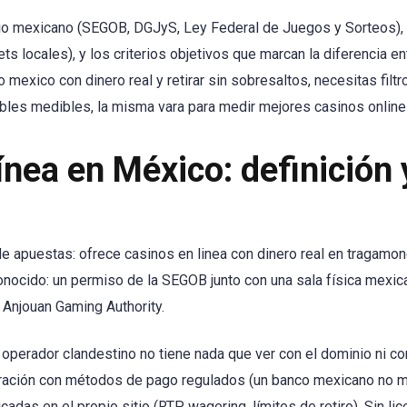
torio mexicano (SEGOB, DGJyS, Ley Federal de Juegos y Sorteos)
ts locales), y los criterios objetivos que marcan la diferencia e
o mexico con dinero real y retirar sin sobresaltos, necesitas filt
iables medibles, la misma vara para medir mejores casinos onlin
ínea en México: definición y
 de apuestas: ofrece casinos en linea con dinero real en tragamone
conocido: un permiso de la SEGOB junto con una sala física mexic
 Anjouan Gaming Authority.
operador clandestino no tiene nada que ver con el dominio ni con
tegración con métodos de pago regulados (un banco mexicano no mu
s en el propio sitio (RTP, wagering, límites de retiro). Sin licen