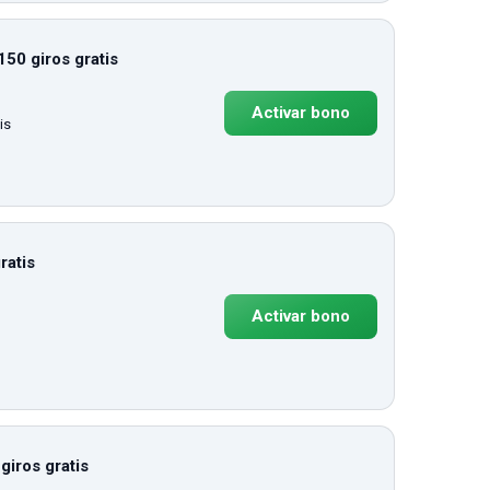
50 giros gratis
Activar bono
is
ratis
Activar bono
iros gratis