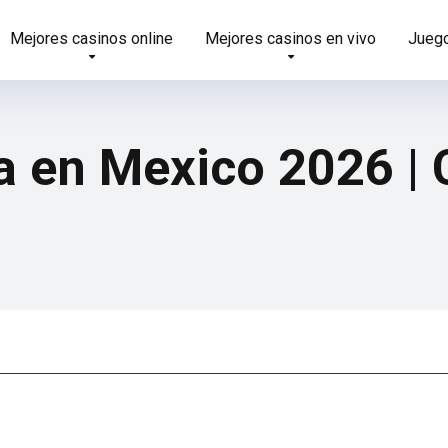
Mejores casinos online
Mejores casinos en vivo
Juego
a en Mexico 2026 | 