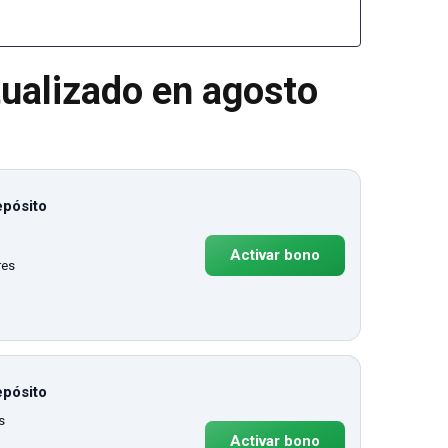
tualizado en agosto
epósito
Activar bono
res
epósito
s
Activar bono