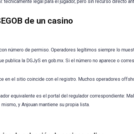
nal: técnicamente legal para el jugador, pero sin recurso directo a
SEGOB de un casino
OB con número de permiso. Operadores legítimos siempre lo muest
ue publica la DGJyS en gob.mx. Si el número no aparece o corresp
e en el sitio coincide con el registro. Muchos operadores offsho
icador equivalente es el portal del regulador correspondiente: M
 mismo, y Anjouan mantiene su propia lista.