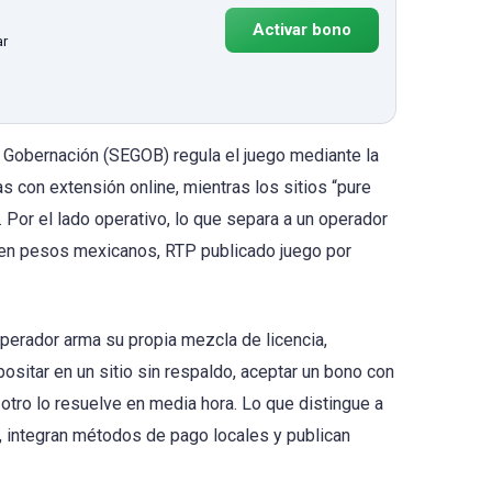
Activar bono
ar
de Gobernación (SEGOB) regula el juego mediante la
 con extensión online, mientras los sitios “pure
 Por el lado operativo, lo que separa a un operador
 en pesos mexicanos, RTP publicado juego por
erador arma su propia mezcla de licencia,
ositar en un sitio sin respaldo, aceptar un bono con
 otro lo resuelve en media hora. Lo que distingue a
 integran métodos de pago locales y publican