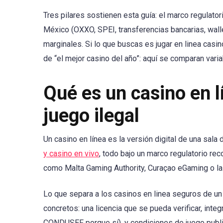
Tres pilares sostienen esta guía: el marco regula
México (OXXO, SPEI, transferencias bancarias, walle
marginales. Si lo que buscas es jugar en linea casin
de “el mejor casino del año”: aquí se comparan var
Qué es un casino en l
juego ilegal
Un casino en línea es la versión digital de una sala
y casino en vivo
, todo bajo un marco regulatorio re
como Malta Gaming Authority, Curaçao eGaming o la
Lo que separa a los casinos en linea seguros de un 
concretos: una licencia que se pueda verificar, in
CONDUSEF porque sí), y condiciones de juego publicada