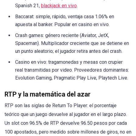
Spanish 21,
blackjack en vivo
.
Baccarat: simple, rápido, ventaja casa 1.06% en
apuesta al banker. Popular en casino en vivo.
Crash games: género reciente (Aviator, JetX,
Spaceman). Multiplicador creciente que se detiene en
un punto aleatorio; el jugador retira antes del crash.
Casino en vivo: tragamonedas y mesas con crupier
real transmitidas por video. Proveedores dominantes:
Evolution Gaming, Pragmatic Play Live, Playtech Live.
RTP y la matemática del azar
RTP son las siglas de Return To Player: el porcentaje
teórico que un juego devuelve al jugador en el largo plazo.
Un slot con 96.5% de RTP devuelve 96.50 pesos por cada
100 apostados, pero medido sobre millones de giros, no en