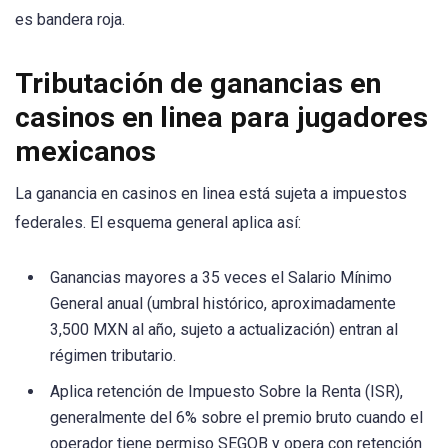
es bandera roja.
Tributación de ganancias en
casinos en linea para jugadores
mexicanos
La ganancia en casinos en linea está sujeta a impuestos
federales. El esquema general aplica así:
Ganancias mayores a 35 veces el Salario Mínimo
General anual (umbral histórico, aproximadamente
3,500 MXN al año, sujeto a actualización) entran al
régimen tributario.
Aplica retención de Impuesto Sobre la Renta (ISR),
generalmente del 6% sobre el premio bruto cuando el
operador tiene permiso SEGOB y opera con retención