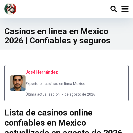
Casinos en linea en Mexico
2026 | Confiables y seguros
José Hernández
Experto en casinos en linea Mexico
Última actualización: 7 de agosto de 2026
Lista de casinos online
confiables en Mexico
actualizado en agosto de 2026