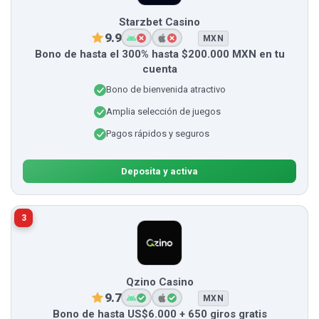
Starzbet Casino
9.9
MXN
Bono de hasta el 300% hasta $200.000 MXN en tu
cuenta
Bono de bienvenida atractivo
Amplia selección de juegos
Pagos rápidos y seguros
Deposita y activa
3
Qzino Casino
9.7
MXN
Bono de hasta US$6.000 + 650 giros gratis