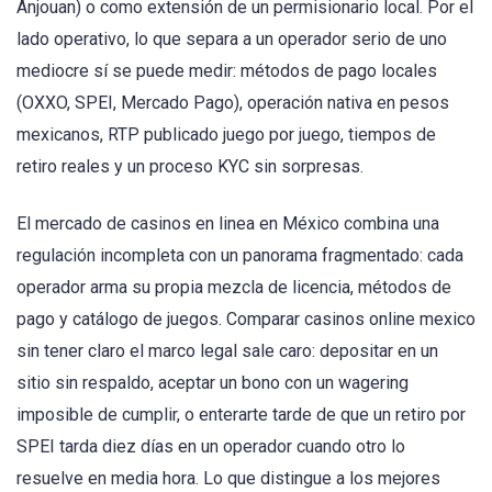
Anjouan) o como extensión de un permisionario local. Por el
lado operativo, lo que separa a un operador serio de uno
mediocre sí se puede medir: métodos de pago locales
(OXXO, SPEI, Mercado Pago), operación nativa en pesos
mexicanos, RTP publicado juego por juego, tiempos de
retiro reales y un proceso KYC sin sorpresas.
El mercado de casinos en linea en México combina una
regulación incompleta con un panorama fragmentado: cada
operador arma su propia mezcla de licencia, métodos de
pago y catálogo de juegos. Comparar casinos online mexico
sin tener claro el marco legal sale caro: depositar en un
sitio sin respaldo, aceptar un bono con un wagering
imposible de cumplir, o enterarte tarde de que un retiro por
SPEI tarda diez días en un operador cuando otro lo
resuelve en media hora. Lo que distingue a los mejores