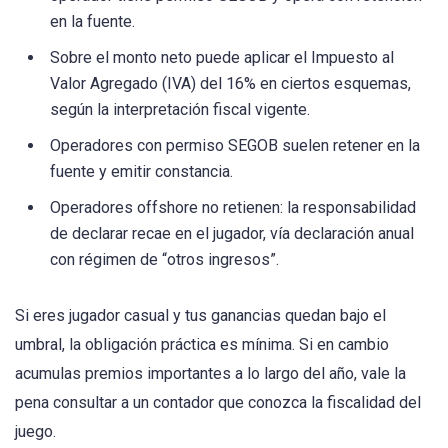
en la fuente.
Sobre el monto neto puede aplicar el Impuesto al
Valor Agregado (IVA) del 16% en ciertos esquemas,
según la interpretación fiscal vigente.
Operadores con permiso SEGOB suelen retener en la
fuente y emitir constancia.
Operadores offshore no retienen: la responsabilidad
de declarar recae en el jugador, vía declaración anual
con régimen de “otros ingresos”.
Si eres jugador casual y tus ganancias quedan bajo el
umbral, la obligación práctica es mínima. Si en cambio
acumulas premios importantes a lo largo del año, vale la
pena consultar a un contador que conozca la fiscalidad del
juego.