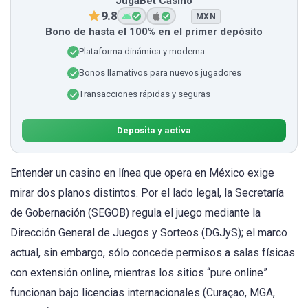
JugaBet Casino
9.8
MXN
Bono de hasta el 100% en el primer depósito
Plataforma dinámica y moderna
Bonos llamativos para nuevos jugadores
Transacciones rápidas y seguras
Deposita y activa
Entender un casino en línea que opera en México exige
mirar dos planos distintos. Por el lado legal, la Secretaría
de Gobernación (SEGOB) regula el juego mediante la
Dirección General de Juegos y Sorteos (DGJyS); el marco
actual, sin embargo, sólo concede permisos a salas físicas
con extensión online, mientras los sitios “pure online”
funcionan bajo licencias internacionales (Curaçao, MGA,