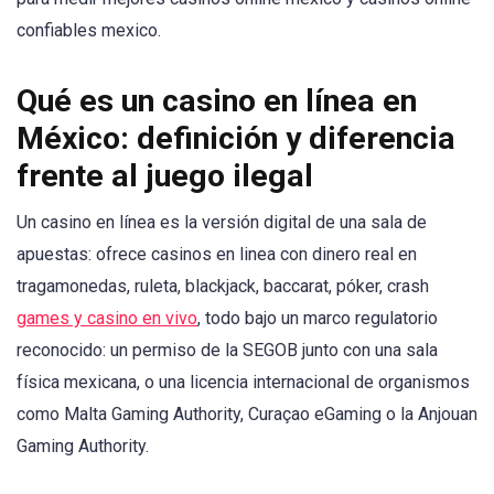
confiables mexico.
Qué es un casino en línea en
México: definición y diferencia
frente al juego ilegal
Un casino en línea es la versión digital de una sala de
apuestas: ofrece casinos en linea con dinero real en
tragamonedas, ruleta, blackjack, baccarat, póker, crash
games y casino en vivo
, todo bajo un marco regulatorio
reconocido: un permiso de la SEGOB junto con una sala
física mexicana, o una licencia internacional de organismos
como Malta Gaming Authority, Curaçao eGaming o la Anjouan
Gaming Authority.