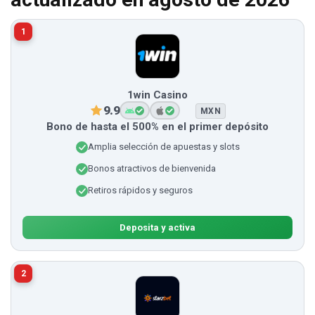
1
1win Casino
9.9
MXN
Bono de hasta el 500% en el primer depósito
Amplia selección de apuestas y slots
Bonos atractivos de bienvenida
Retiros rápidos y seguros
Deposita y activa
2