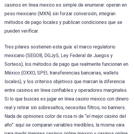
casinos en linea mexico es simple de enumerar: operan en
peso mexicano (MXN) sin forzar conversión, integran
métodos de pago locales y publican condiciones que se
pueden verificar.
Tres pilares sostienen esta guía: el marco regulatorio
mexicano (SEGOB, DGJyS, Ley Federal de Juegos y
Sorteos), los métodos de pago que realmente funcionan en
México (OXXO, SPEI, transferencias bancarias, wallets
locales), y los criterios objetivos que marcan la diferencia
entre casinos en linea confiables y operadores marginales.
Si lo que buscas es jugar en linea casino mexico con dinero
real y retirar sin sobresaltos, necesitas filtros, no banners.
Nada de opiniones color de rosa ni de “el mejor casino del
año”: aquí se comparan variables medibles, la misma vara
para medir mejores casinos online mexico y casinos online