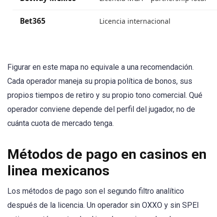
Bet365
Licencia internacional
Figurar en este mapa no equivale a una recomendación.
Cada operador maneja su propia política de bonos, sus
propios tiempos de retiro y su propio tono comercial. Qué
operador conviene depende del perfil del jugador, no de
cuánta cuota de mercado tenga.
Métodos de pago en casinos en
linea mexicanos
Los métodos de pago son el segundo filtro analítico
después de la licencia. Un operador sin OXXO y sin SPEI