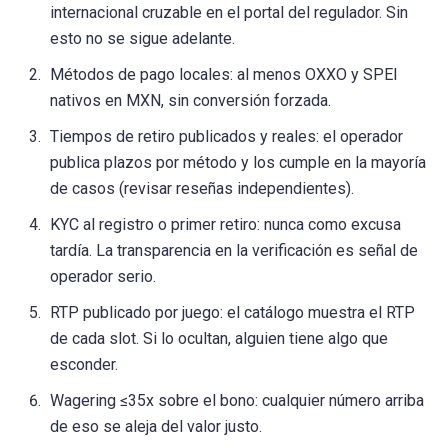
internacional cruzable en el portal del regulador. Sin
esto no se sigue adelante.
Métodos de pago locales: al menos OXXO y SPEI
nativos en MXN, sin conversión forzada.
Tiempos de retiro publicados y reales: el operador
publica plazos por método y los cumple en la mayoría
de casos (revisar reseñas independientes).
KYC al registro o primer retiro: nunca como excusa
tardía. La transparencia en la verificación es señal de
operador serio.
RTP publicado por juego: el catálogo muestra el RTP
de cada slot. Si lo ocultan, alguien tiene algo que
esconder.
Wagering ≤35x sobre el bono: cualquier número arriba
de eso se aleja del valor justo.