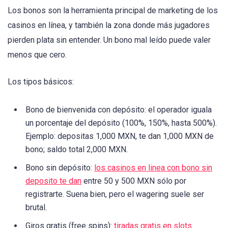
Los bonos son la herramienta principal de marketing de los
casinos en línea, y también la zona donde más jugadores
pierden plata sin entender. Un bono mal leído puede valer
menos que cero.
Los tipos básicos:
Bono de bienvenida con depósito: el operador iguala
un porcentaje del depósito (100%, 150%, hasta 500%).
Ejemplo: depositas 1,000 MXN, te dan 1,000 MXN de
bono; saldo total 2,000 MXN.
Bono sin depósito:
los casinos en linea con bono sin
deposito te dan
entre 50 y 500 MXN sólo por
registrarte. Suena bien, pero el wagering suele ser
brutal.
Giros gratis (free spins):
tiradas gratis en slots