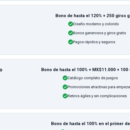
Bono de hasta el 120% + 250 giros g
Diseño moderno y colorido
Bonos generosos y giros gratis
Pagos rápidos y seguros
o
Bono de hasta el 100% + MX$11.000 + 100 g
Catálogo completo de juegos
Promociones atractivas para empeza
Retiros ágiles y sin complicaciones
Bono de hasta el 100% en el primer de