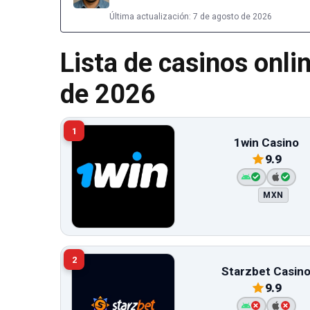
Última actualización: 7 de agosto de 2026
Lista de casinos onli
de 2026
1
1win Casino
9.9
MXN
2
Starzbet Casin
9.9