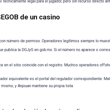
nal: técnicamente legal para el jugador, pero sin recurso directo a
SEGOB de un casino
OB con número de permiso. Operadores legítimos siempre lo muest
ue publica la DGJyS en gob.mx. Si el número no aparece o corresp
e en el sitio coincide con el registro. Muchos operadores offsho
icador equivalente es el portal del regulador correspondiente: M
 mismo, y Anjouan mantiene su propia lista.