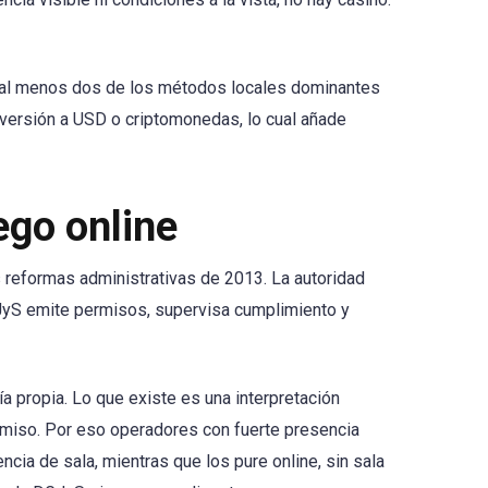
n al menos dos de los métodos locales dominantes
versión a USD o criptomonedas, lo cual añade
ego online
 reformas administrativas de 2013. La autoridad
GJyS emite permisos, supervisa cumplimiento y
a propia. Lo que existe es una interpretación
ermiso. Por eso operadores con fuerte presencia
ncia de sala, mientras que los pure online, sin sala