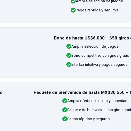
Amplia selección de juegos
Pagos rápidos y seguros
Bono de hasta US$6.000 + 650 giros g
Amplia selección de juegos
Bono competitivo con giros gratis
Interfaz intuitiva y pagos seguros
no
Paquete de bienvenida de hasta MX$30.550 + 1
Amplia oferta de casino y apuestas
Paquete de bienvenida con giros grat
Pagos rápidos y seguros