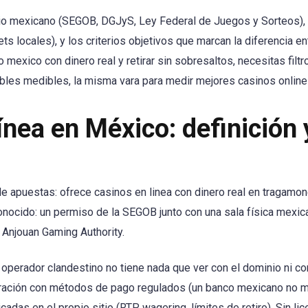
torio mexicano (SEGOB, DGJyS, Ley Federal de Juegos y Sorteos)
ts locales), y los criterios objetivos que marcan la diferencia e
o mexico con dinero real y retirar sin sobresaltos, necesitas filt
iables medibles, la misma vara para medir mejores casinos onlin
ínea en México: definición y
 de apuestas: ofrece casinos en linea con dinero real en tragamone
conocido: un permiso de la SEGOB junto con una sala física mexic
 Anjouan Gaming Authority.
operador clandestino no tiene nada que ver con el dominio ni con
tegración con métodos de pago regulados (un banco mexicano no mu
s en el propio sitio (RTP, wagering, límites de retiro). Sin licen