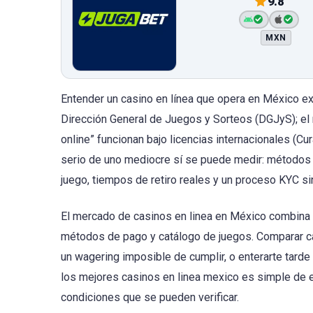
9.8
MXN
Entender un casino en línea que opera en México exi
Dirección General de Juegos y Sorteos (DGJyS); el 
online” funcionan bajo licencias internacionales (C
serio de uno mediocre sí se puede medir: métodos
juego, tiempos de retiro reales y un proceso KYC si
El mercado de casinos en linea en México combina 
métodos de pago y catálogo de juegos. Comparar casi
un wagering imposible de cumplir, o enterarte tarde
los mejores casinos en linea mexico es simple de 
condiciones que se pueden verificar.