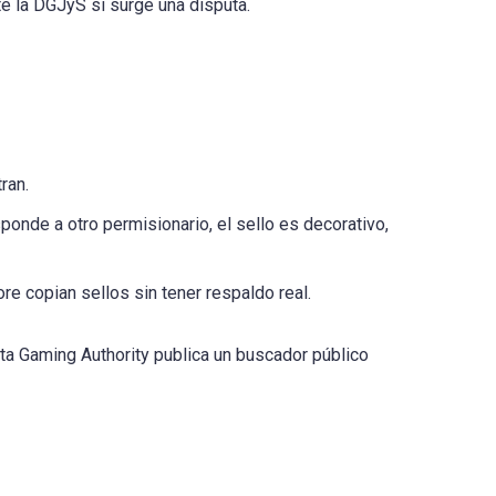
nte la DGJyS si surge una disputa.
ran.
onde a otro permisionario, el sello es decorativo,
re copian sellos sin tener respaldo real.
alta Gaming Authority publica un buscador público