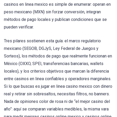
casinos en linea mexico es simple de enumerar: operan en
peso mexicano (MXN) sin forzar conversión, integran
métodos de pago locales y publican condiciones que se
pueden verificar.
Tres pilares sostienen esta guía: el marco regulatorio
mexicano (SEGOB, DGJyS, Ley Federal de Juegos y
Sorteos), los métodos de pago que realmente funcionan en
México (OXXO, SPEI, transferencias bancarias, wallets
locales), y los criterios objetivos que marcan la diferencia
entre casinos en linea confiables y operadores marginales.
Si lo que buscas es jugar en linea casino mexico con dinero
real y retirar sin sobresaltos, necesitas filtros, no banners.
Nada de opiniones color de rosa ni de “el mejor casino del
año”: aquí se comparan variables medibles, la misma vara
para medir mejores casinos online mexico y casinos online