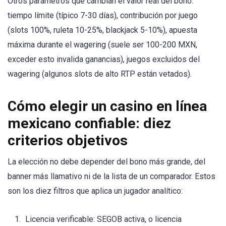
Otros parámetros que cambian el valor real del bono:
tiempo límite (típico 7-30 días), contribución por juego
(slots 100%, ruleta 10-25%, blackjack 5-10%), apuesta
máxima durante el wagering (suele ser 100-200 MXN,
exceder esto invalida ganancias), juegos excluidos del
wagering (algunos slots de alto RTP están vetados).
Cómo elegir un casino en línea
mexicano confiable: diez
criterios objetivos
La elección no debe depender del bono más grande, del
banner más llamativo ni de la lista de un comparador. Estos
son los diez filtros que aplica un jugador analítico:
Licencia verificable: SEGOB activa, o licencia