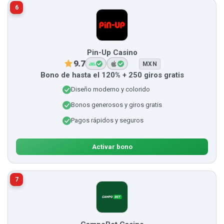
6
Pin-Up Casino
9.7
MXN
Bono de hasta el 120% + 250 giros gratis
Diseño moderno y colorido
Bonos generosos y giros gratis
Pagos rápidos y seguros
Activar bono
7