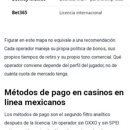
Bet365
Licencia internacional
Figurar en este mapa no equivale a una recomendación.
Cada operador maneja su propia política de bonos, sus
propios tiempos de retiro y su propio tono comercial. Qué
operador conviene depende del perfil del jugador, no de
cuánta cuota de mercado tenga.
Métodos de pago en casinos en
linea mexicanos
Los métodos de pago son el segundo filtro analítico
después de la licencia. Un operador sin OXXO y sin SPEI