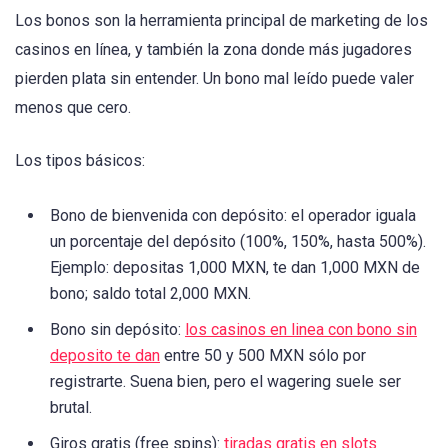
Los bonos son la herramienta principal de marketing de los
casinos en línea, y también la zona donde más jugadores
pierden plata sin entender. Un bono mal leído puede valer
menos que cero.
Los tipos básicos:
Bono de bienvenida con depósito: el operador iguala
un porcentaje del depósito (100%, 150%, hasta 500%).
Ejemplo: depositas 1,000 MXN, te dan 1,000 MXN de
bono; saldo total 2,000 MXN.
Bono sin depósito:
los casinos en linea con bono sin
deposito te dan
entre 50 y 500 MXN sólo por
registrarte. Suena bien, pero el wagering suele ser
brutal.
Giros gratis (free spins):
tiradas gratis en slots