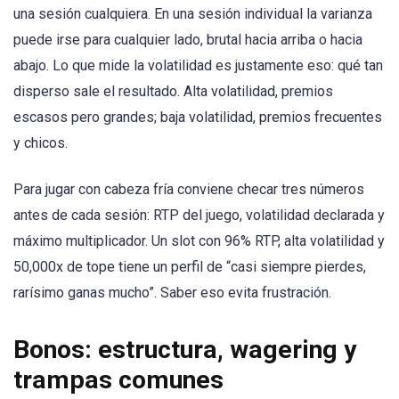
una sesión cualquiera. En una sesión individual la varianza
puede irse para cualquier lado, brutal hacia arriba o hacia
abajo. Lo que mide la volatilidad es justamente eso: qué tan
disperso sale el resultado. Alta volatilidad, premios
escasos pero grandes; baja volatilidad, premios frecuentes
y chicos.
Para jugar con cabeza fría conviene checar tres números
antes de cada sesión: RTP del juego, volatilidad declarada y
máximo multiplicador. Un slot con 96% RTP, alta volatilidad y
50,000x de tope tiene un perfil de “casi siempre pierdes,
rarísimo ganas mucho”. Saber eso evita frustración.
Bonos: estructura, wagering y
trampas comunes