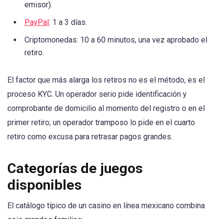
emisor).
PayPal
: 1 a 3 días.
Criptomonedas: 10 a 60 minutos, una vez aprobado el
retiro.
El factor que más alarga los retiros no es el método, es el
proceso KYC. Un operador serio pide identificación y
comprobante de domicilio al momento del registro o en el
primer retiro; un operador tramposo lo pide en el cuarto
retiro como excusa para retrasar pagos grandes.
Categorías de juegos
disponibles
El catálogo típico de un casino en línea mexicano combina