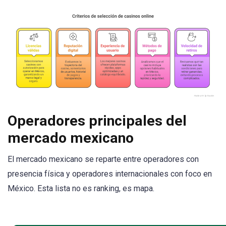
Operadores principales del
mercado mexicano
El mercado mexicano se reparte entre operadores con
presencia física y operadores internacionales con foco en
México. Esta lista no es ranking, es mapa.