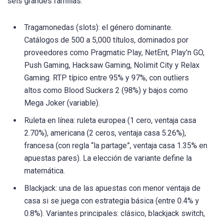
seis grandes familias:
Tragamonedas (slots): el género dominante.
Catálogos de 500 a 5,000 títulos, dominados por
proveedores como Pragmatic Play, NetEnt, Play’n GO,
Push Gaming, Hacksaw Gaming, Nolimit City y Relax
Gaming. RTP típico entre 95% y 97%, con outliers
altos como Blood Suckers 2 (98%) y bajos como
Mega Joker (variable).
Ruleta en línea: ruleta europea (1 cero, ventaja casa
2.70%), americana (2 ceros, ventaja casa 5.26%),
francesa (con regla “la partage”, ventaja casa 1.35% en
apuestas pares). La elección de variante define la
matemática.
Blackjack: una de las apuestas con menor ventaja de
casa si se juega con estrategia básica (entre 0.4% y
0.8%). Variantes principales: clásico, blackjack switch,