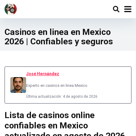
Casinos en linea en Mexico
2026 | Confiables y seguros
José Hernández
Experto en casinos en linea Mexico
Última actualización: 4 de agosto de 2026
Lista de casinos online
confiables en Mexico
actualizado en agosto de 2026