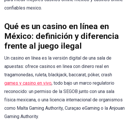
confiables mexico.
Qué es un casino en línea en
México: definición y diferencia
frente al juego ilegal
Un casino en línea es la versión digital de una sala de
apuestas: ofrece casinos en linea con dinero real en
tragamonedas, ruleta, blackjack, baccarat, póker, crash
games y casino en vivo
, todo bajo un marco regulatorio
reconocido: un permiso de la SEGOB junto con una sala
física mexicana, o una licencia internacional de organismos
como Malta Gaming Authority, Curaçao eGaming o la Anjouan
Gaming Authority.