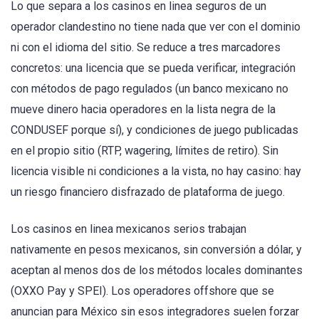
Lo que separa a los casinos en linea seguros de un
operador clandestino no tiene nada que ver con el dominio
ni con el idioma del sitio. Se reduce a tres marcadores
concretos: una licencia que se pueda verificar, integración
con métodos de pago regulados (un banco mexicano no
mueve dinero hacia operadores en la lista negra de la
CONDUSEF porque sí), y condiciones de juego publicadas
en el propio sitio (RTP, wagering, límites de retiro). Sin
licencia visible ni condiciones a la vista, no hay casino: hay
un riesgo financiero disfrazado de plataforma de juego.
Los casinos en linea mexicanos serios trabajan
nativamente en pesos mexicanos, sin conversión a dólar, y
aceptan al menos dos de los métodos locales dominantes
(OXXO Pay y SPEI). Los operadores offshore que se
anuncian para México sin esos integradores suelen forzar