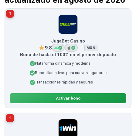
1
JugaBet Casino
9.8
MXN
Bono de hasta el 100% en el primer depósito
Plataforma dinámica y moderna
Bonos llamativos para nuevos jugadores
Transacciones rápidas y seguras
Activar bono
2