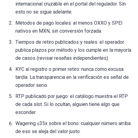
internacional cruzable en el portal del regulador. Sin
esto no se sigue adelante.
Métodos de pago locales: al menos OXXO y SPEI
nativos en MXN, sin conversión forzada.
Tiempos de retiro publicados y reales: el operador
publica plazos por método y los cumple en la mayoría
de casos (revisar reseñas independientes).
KYC al registro o primer retiro: nunca como excusa
tardía. La transparencia en la verificación es señal de
operador serio.
RTP publicado por juego: el catálogo muestra el RTP
de cada slot. Si lo ocultan, alguien tiene algo que
esconder.
Wagering ≤35x sobre el bono: cualquier número arriba
de eso se aleja del valor justo.