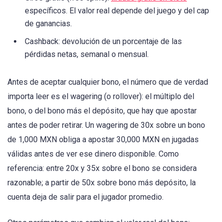
específicos. El valor real depende del juego y del cap
de ganancias.
Cashback: devolución de un porcentaje de las
pérdidas netas, semanal o mensual.
Antes de aceptar cualquier bono, el número que de verdad
importa leer es el wagering (o rollover): el múltiplo del
bono, o del bono más el depósito, que hay que apostar
antes de poder retirar. Un wagering de 30x sobre un bono
de 1,000 MXN obliga a apostar 30,000 MXN en jugadas
válidas antes de ver ese dinero disponible. Como
referencia: entre 20x y 35x sobre el bono se considera
razonable; a partir de 50x sobre bono más depósito, la
cuenta deja de salir para el jugador promedio.