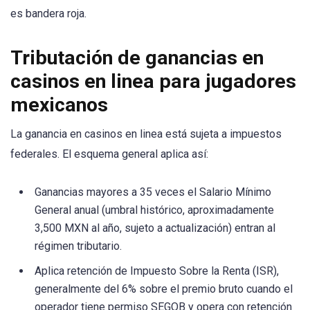
es bandera roja.
Tributación de ganancias en
casinos en linea para jugadores
mexicanos
La ganancia en casinos en linea está sujeta a impuestos
federales. El esquema general aplica así:
Ganancias mayores a 35 veces el Salario Mínimo
General anual (umbral histórico, aproximadamente
3,500 MXN al año, sujeto a actualización) entran al
régimen tributario.
Aplica retención de Impuesto Sobre la Renta (ISR),
generalmente del 6% sobre el premio bruto cuando el
operador tiene permiso SEGOB y opera con retención