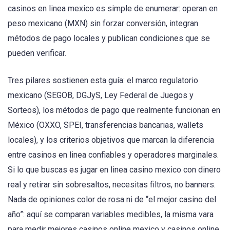
casinos en linea mexico es simple de enumerar: operan en
peso mexicano (MXN) sin forzar conversión, integran
métodos de pago locales y publican condiciones que se
pueden verificar.
Tres pilares sostienen esta guía: el marco regulatorio
mexicano (SEGOB, DGJyS, Ley Federal de Juegos y
Sorteos), los métodos de pago que realmente funcionan en
México (OXXO, SPEI, transferencias bancarias, wallets
locales), y los criterios objetivos que marcan la diferencia
entre casinos en linea confiables y operadores marginales.
Si lo que buscas es jugar en linea casino mexico con dinero
real y retirar sin sobresaltos, necesitas filtros, no banners.
Nada de opiniones color de rosa ni de “el mejor casino del
año”: aquí se comparan variables medibles, la misma vara
para medir mejores casinos online mexico y casinos online