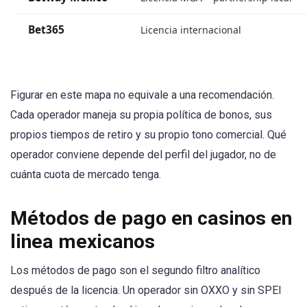
Bet365
Licencia internacional
Figurar en este mapa no equivale a una recomendación.
Cada operador maneja su propia política de bonos, sus
propios tiempos de retiro y su propio tono comercial. Qué
operador conviene depende del perfil del jugador, no de
cuánta cuota de mercado tenga.
Métodos de pago en casinos en
linea mexicanos
Los métodos de pago son el segundo filtro analítico
después de la licencia. Un operador sin OXXO y sin SPEI