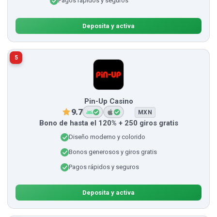
Pagos rápidos y seguros
Deposita y activa
5
Pin-Up Casino
9.7
MXN
Bono de hasta el 120% + 250 giros gratis
Diseño moderno y colorido
Bonos generosos y giros gratis
Pagos rápidos y seguros
Deposita y activa