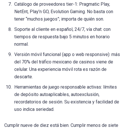
Catálogo de proveedores tier-1: Pragmatic Play,
NetEnt, Play’n GO, Evolution Gaming. No basta con
tener “muchos juegos”; importa de quién son.
Soporte al cliente en español, 24/7, vía chat: con
tiempos de respuesta bajo 5 minutos en horario
normal.
Versión móvil funcional (app o web responsive): más
del 70% del tráfico mexicano de casinos viene de
celular. Una experiencia móvil rota es razón de
descarte.
Herramientas de juego responsable activas: límites
de depósito autoaplicables, autoexclusión,
recordatorios de sesión. Su existencia y facilidad de
uso indica seriedad.
Cumplir nueve de diez está bien. Cumplir menos de siete