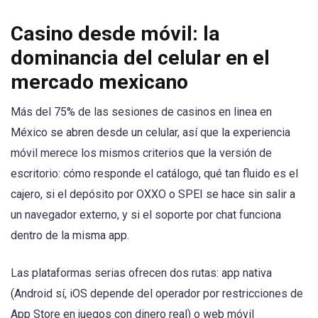
Casino desde móvil: la
dominancia del celular en el
mercado mexicano
Más del 75% de las sesiones de casinos en linea en
México se abren desde un celular, así que la experiencia
móvil merece los mismos criterios que la versión de
escritorio: cómo responde el catálogo, qué tan fluido es el
cajero, si el depósito por OXXO o SPEI se hace sin salir a
un navegador externo, y si el soporte por chat funciona
dentro de la misma app.
Las plataformas serias ofrecen dos rutas: app nativa
(Android sí, iOS depende del operador por restricciones de
App Store en juegos con dinero real) o web móvil