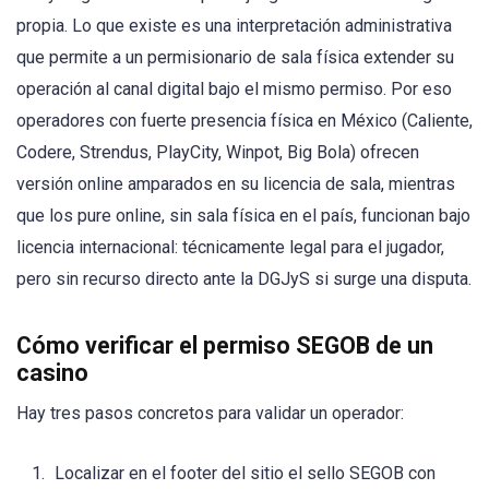
propia. Lo que existe es una interpretación administrativa
que permite a un permisionario de sala física extender su
operación al canal digital bajo el mismo permiso. Por eso
operadores con fuerte presencia física en México (Caliente,
Codere, Strendus, PlayCity, Winpot, Big Bola) ofrecen
versión online amparados en su licencia de sala, mientras
que los pure online, sin sala física en el país, funcionan bajo
licencia internacional: técnicamente legal para el jugador,
pero sin recurso directo ante la DGJyS si surge una disputa.
Cómo verificar el permiso SEGOB de un
casino
Hay tres pasos concretos para validar un operador:
Localizar en el footer del sitio el sello SEGOB con