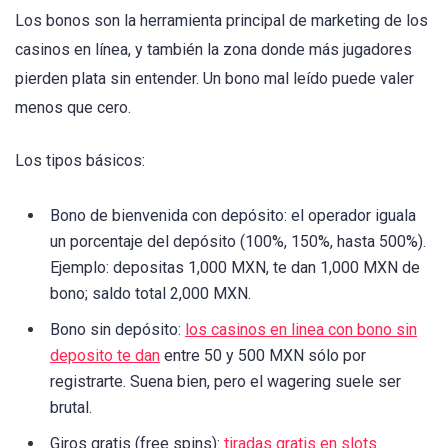
Los bonos son la herramienta principal de marketing de los
casinos en línea, y también la zona donde más jugadores
pierden plata sin entender. Un bono mal leído puede valer
menos que cero.
Los tipos básicos:
Bono de bienvenida con depósito: el operador iguala
un porcentaje del depósito (100%, 150%, hasta 500%).
Ejemplo: depositas 1,000 MXN, te dan 1,000 MXN de
bono; saldo total 2,000 MXN.
Bono sin depósito:
los casinos en linea con bono sin
deposito te dan
entre 50 y 500 MXN sólo por
registrarte. Suena bien, pero el wagering suele ser
brutal.
Giros gratis (free spins):
tiradas gratis en slots