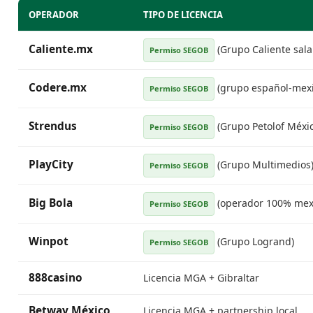
OPERADOR
TIPO DE LICENCIA
Caliente.mx
(Grupo Caliente sala 
Permiso SEGOB
Codere.mx
(grupo español-mex
Permiso SEGOB
Strendus
(Grupo Petolof Méxic
Permiso SEGOB
PlayCity
(Grupo Multimedios
Permiso SEGOB
Big Bola
(operador 100% mex
Permiso SEGOB
Winpot
(Grupo Logrand)
Permiso SEGOB
888casino
Licencia MGA + Gibraltar
Betway México
Licencia MGA + partnership local