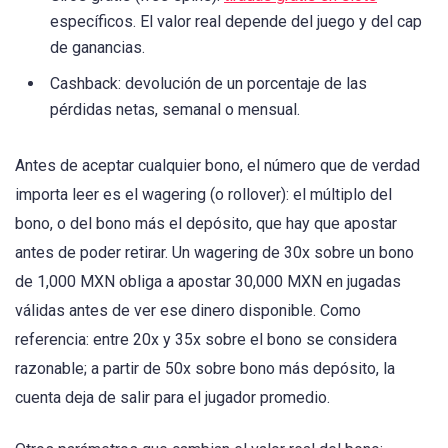
específicos. El valor real depende del juego y del cap
de ganancias.
Cashback: devolución de un porcentaje de las
pérdidas netas, semanal o mensual.
Antes de aceptar cualquier bono, el número que de verdad
importa leer es el wagering (o rollover): el múltiplo del
bono, o del bono más el depósito, que hay que apostar
antes de poder retirar. Un wagering de 30x sobre un bono
de 1,000 MXN obliga a apostar 30,000 MXN en jugadas
válidas antes de ver ese dinero disponible. Como
referencia: entre 20x y 35x sobre el bono se considera
razonable; a partir de 50x sobre bono más depósito, la
cuenta deja de salir para el jugador promedio.