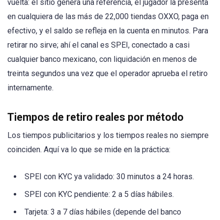
vuelta: el sitio genera una referencia, el jugador la presenta
en cualquiera de las más de 22,000 tiendas OXXO, paga en
efectivo, y el saldo se refleja en la cuenta en minutos. Para
retirar no sirve; ahí el canal es SPEI, conectado a casi
cualquier banco mexicano, con liquidación en menos de
treinta segundos una vez que el operador aprueba el retiro
internamente.
Tiempos de retiro reales por método
Los tiempos publicitarios y los tiempos reales no siempre
coinciden. Aquí va lo que se mide en la práctica:
SPEI con KYC ya validado: 30 minutos a 24 horas.
SPEI con KYC pendiente: 2 a 5 días hábiles.
Tarjeta: 3 a 7 días hábiles (depende del banco