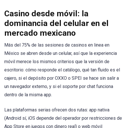
Casino desde móvil: la
dominancia del celular en el
mercado mexicano
Más del 75% de las sesiones de casinos en linea en
México se abren desde un celular, así que la experiencia
móvil merece los mismos criterios que la versión de
escritorio: cómo responde el catálogo, qué tan fluido es el
cajero, si el depósito por OXXO o SPEI se hace sin salir a
un navegador externo, y si el soporte por chat funciona
dentro de la misma app.
Las plataformas serias ofrecen dos rutas: app nativa
(Android sí, iOS depende del operador por restricciones de
App Store en juegos con dinero real) o web móvil