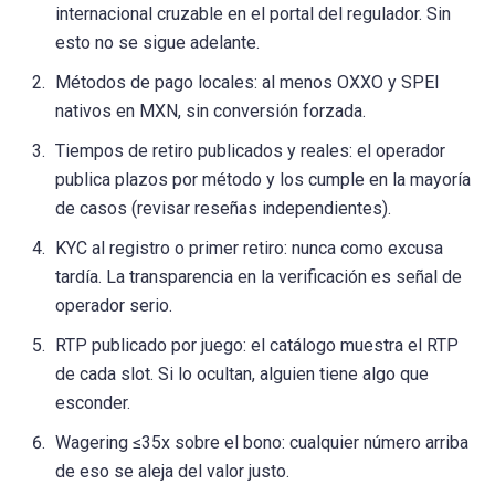
internacional cruzable en el portal del regulador. Sin
esto no se sigue adelante.
Métodos de pago locales: al menos OXXO y SPEI
nativos en MXN, sin conversión forzada.
Tiempos de retiro publicados y reales: el operador
publica plazos por método y los cumple en la mayoría
de casos (revisar reseñas independientes).
KYC al registro o primer retiro: nunca como excusa
tardía. La transparencia en la verificación es señal de
operador serio.
RTP publicado por juego: el catálogo muestra el RTP
de cada slot. Si lo ocultan, alguien tiene algo que
esconder.
Wagering ≤35x sobre el bono: cualquier número arriba
de eso se aleja del valor justo.