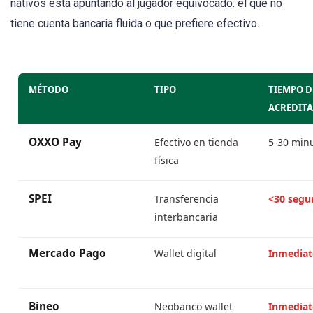
nativos está apuntando al jugador equivocado: el que no
tiene cuenta bancaria fluida o que prefiere efectivo.
MÉTODO
TIPO
TIEMPO D
ACREDIT
OXXO Pay
Efectivo en tienda
5-30 min
física
SPEI
Transferencia
<30 segu
interbancaria
Mercado Pago
Wallet digital
Inmediat
Bineo
Neobanco wallet
Inmediat