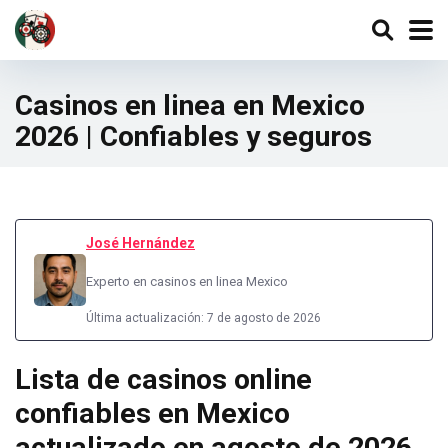
Casinos en linea en Mexico
2026 | Confiables y seguros
José Hernández
Experto en casinos en linea Mexico
Última actualización: 7 de agosto de 2026
Lista de casinos online
confiables en Mexico
actualizado en agosto de 2026