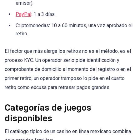
emisor).
PayPal
: 1 a 3 días.
Criptomonedas: 10 a 60 minutos, una vez aprobado el
retiro.
El factor que más alarga los retiros no es el método, es el
proceso KYC. Un operador serio pide identificación y
comprobante de domicilio al momento del registro o en el
primer retiro; un operador tramposo lo pide en el cuarto
retiro como excusa para retrasar pagos grandes.
Categorías de juegos
disponibles
El catálogo típico de un casino en línea mexicano combina