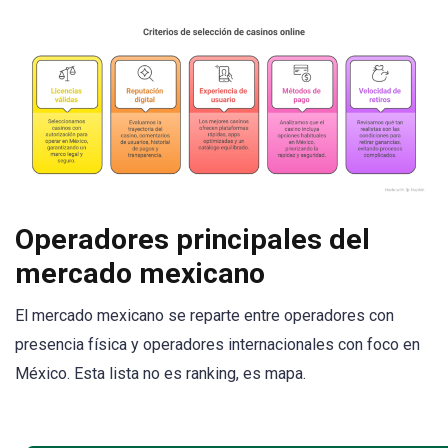
Operadores principales del
mercado mexicano
El mercado mexicano se reparte entre operadores con
presencia física y operadores internacionales con foco en
México. Esta lista no es ranking, es mapa.