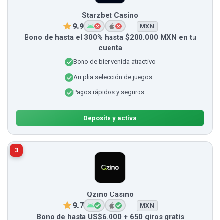
Starzbet Casino
9.9
MXN
Bono de hasta el 300% hasta $200.000 MXN en tu
cuenta
Bono de bienvenida atractivo
Amplia selección de juegos
Pagos rápidos y seguros
Deposita y activa
3
Qzino Casino
9.7
MXN
Bono de hasta US$6.000 + 650 giros gratis