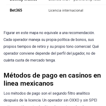
Bet365
Licencia internacional
Figurar en este mapa no equivale a una recomendación.
Cada operador maneja su propia política de bonos, sus
propios tiempos de retiro y su propio tono comercial. Qué
operador conviene depende del perfil del jugador, no de
cuánta cuota de mercado tenga.
Métodos de pago en casinos en
linea mexicanos
Los métodos de pago son el segundo filtro analítico
después de la licencia. Un operador sin OXXO y sin SPEI