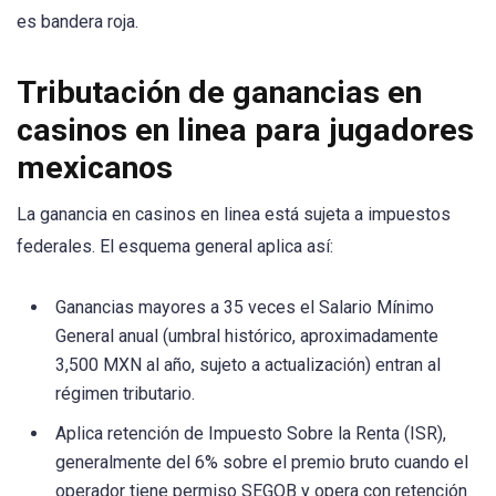
es bandera roja.
Tributación de ganancias en
casinos en linea para jugadores
mexicanos
La ganancia en casinos en linea está sujeta a impuestos
federales. El esquema general aplica así:
Ganancias mayores a 35 veces el Salario Mínimo
General anual (umbral histórico, aproximadamente
3,500 MXN al año, sujeto a actualización) entran al
régimen tributario.
Aplica retención de Impuesto Sobre la Renta (ISR),
generalmente del 6% sobre el premio bruto cuando el
operador tiene permiso SEGOB y opera con retención