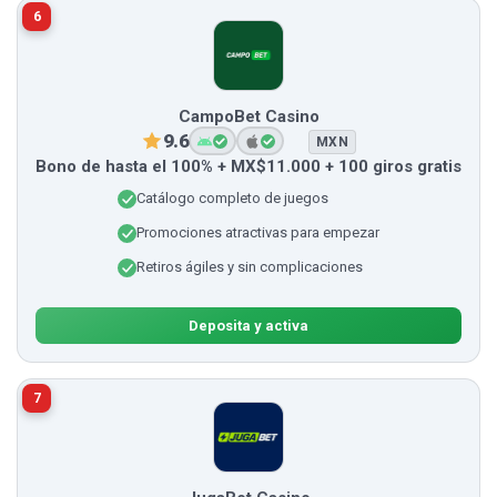
6
CampoBet Casino
9.6
MXN
Bono de hasta el 100% + MX$11.000 + 100 giros gratis
Catálogo completo de juegos
Promociones atractivas para empezar
Retiros ágiles y sin complicaciones
Deposita y activa
7