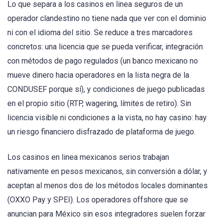
Lo que separa a los casinos en linea seguros de un
operador clandestino no tiene nada que ver con el dominio
ni con el idioma del sitio. Se reduce a tres marcadores
concretos: una licencia que se pueda verificar, integración
con métodos de pago regulados (un banco mexicano no
mueve dinero hacia operadores en la lista negra de la
CONDUSEF porque sí), y condiciones de juego publicadas
en el propio sitio (RTP, wagering, límites de retiro). Sin
licencia visible ni condiciones a la vista, no hay casino: hay
un riesgo financiero disfrazado de plataforma de juego.
Los casinos en linea mexicanos serios trabajan
nativamente en pesos mexicanos, sin conversión a dólar, y
aceptan al menos dos de los métodos locales dominantes
(OXXO Pay y SPEI). Los operadores offshore que se
anuncian para México sin esos integradores suelen forzar