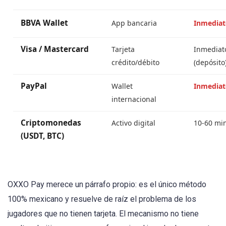
BBVA Wallet
App bancaria
Inmediat
Visa / Mastercard
Tarjeta
Inmediat
crédito/débito
(depósito
PayPal
Wallet
Inmediat
internacional
Criptomonedas
Activo digital
10-60 mi
(USDT, BTC)
OXXO Pay merece un párrafo propio: es el único método
100% mexicano y resuelve de raíz el problema de los
jugadores que no tienen tarjeta. El mecanismo no tiene