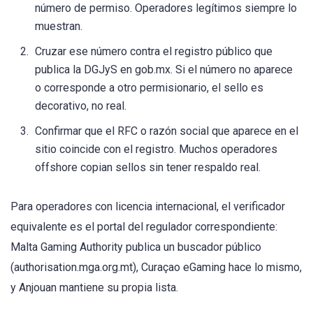
número de permiso. Operadores legítimos siempre lo
muestran.
Cruzar ese número contra el registro público que
publica la DGJyS en gob.mx. Si el número no aparece
o corresponde a otro permisionario, el sello es
decorativo, no real.
Confirmar que el RFC o razón social que aparece en el
sitio coincide con el registro. Muchos operadores
offshore copian sellos sin tener respaldo real.
Para operadores con licencia internacional, el verificador
equivalente es el portal del regulador correspondiente:
Malta Gaming Authority publica un buscador público
(authorisation.mga.org.mt), Curaçao eGaming hace lo mismo,
y Anjouan mantiene su propia lista.