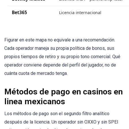
Bet365
Licencia internacional
Figurar en este mapa no equivale a una recomendación.
Cada operador maneja su propia política de bonos, sus
propios tiempos de retiro y su propio tono comercial. Qué
operador conviene depende del perfil del jugador, no de
cuánta cuota de mercado tenga.
Métodos de pago en casinos en
linea mexicanos
Los métodos de pago son el segundo filtro analítico
después de la licencia. Un operador sin OXXO y sin SPEI