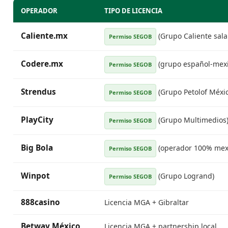
OPERADOR
TIPO DE LICENCIA
Caliente.mx
(Grupo Caliente sala 
Permiso SEGOB
Codere.mx
(grupo español-mex
Permiso SEGOB
Strendus
(Grupo Petolof Méxic
Permiso SEGOB
PlayCity
(Grupo Multimedios
Permiso SEGOB
Big Bola
(operador 100% mex
Permiso SEGOB
Winpot
(Grupo Logrand)
Permiso SEGOB
888casino
Licencia MGA + Gibraltar
Betway México
Licencia MGA + partnership local