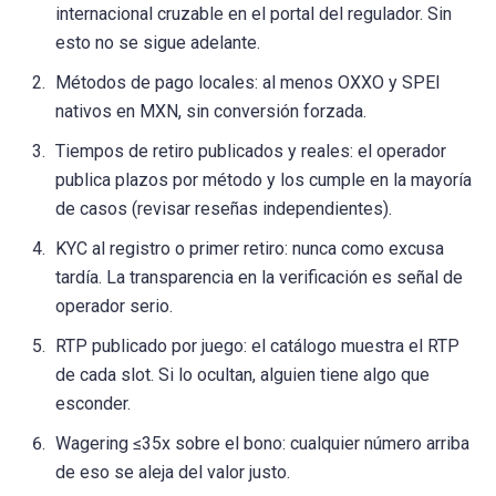
internacional cruzable en el portal del regulador. Sin
esto no se sigue adelante.
Métodos de pago locales: al menos OXXO y SPEI
nativos en MXN, sin conversión forzada.
Tiempos de retiro publicados y reales: el operador
publica plazos por método y los cumple en la mayoría
de casos (revisar reseñas independientes).
KYC al registro o primer retiro: nunca como excusa
tardía. La transparencia en la verificación es señal de
operador serio.
RTP publicado por juego: el catálogo muestra el RTP
de cada slot. Si lo ocultan, alguien tiene algo que
esconder.
Wagering ≤35x sobre el bono: cualquier número arriba
de eso se aleja del valor justo.