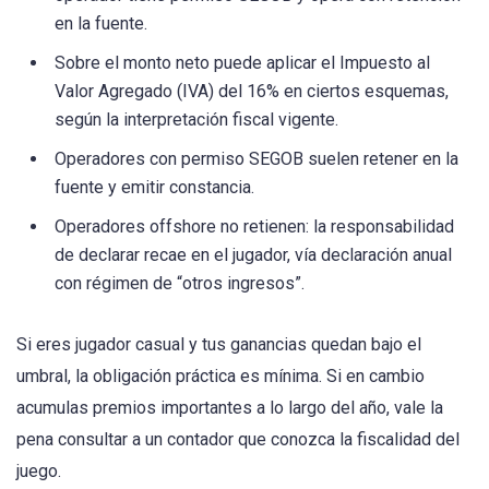
en la fuente.
Sobre el monto neto puede aplicar el Impuesto al
Valor Agregado (IVA) del 16% en ciertos esquemas,
según la interpretación fiscal vigente.
Operadores con permiso SEGOB suelen retener en la
fuente y emitir constancia.
Operadores offshore no retienen: la responsabilidad
de declarar recae en el jugador, vía declaración anual
con régimen de “otros ingresos”.
Si eres jugador casual y tus ganancias quedan bajo el
umbral, la obligación práctica es mínima. Si en cambio
acumulas premios importantes a lo largo del año, vale la
pena consultar a un contador que conozca la fiscalidad del
juego.