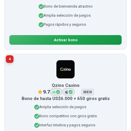
Bono de bienvenida atractivo
Amplia selección de juegos
Pagos rápidos y seguros
Activar bono
4
Qzino Casino
9.7
MXN
Bono de hasta US$6.000 + 650 giros gratis
Amplia selección de juegos
Bono competitivo con giros gratis
Interfaz intuitiva y pagos seguros