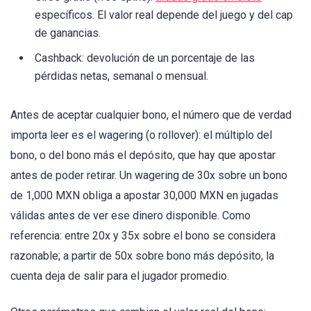
específicos. El valor real depende del juego y del cap
de ganancias.
Cashback: devolución de un porcentaje de las
pérdidas netas, semanal o mensual.
Antes de aceptar cualquier bono, el número que de verdad
importa leer es el wagering (o rollover): el múltiplo del
bono, o del bono más el depósito, que hay que apostar
antes de poder retirar. Un wagering de 30x sobre un bono
de 1,000 MXN obliga a apostar 30,000 MXN en jugadas
válidas antes de ver ese dinero disponible. Como
referencia: entre 20x y 35x sobre el bono se considera
razonable; a partir de 50x sobre bono más depósito, la
cuenta deja de salir para el jugador promedio.