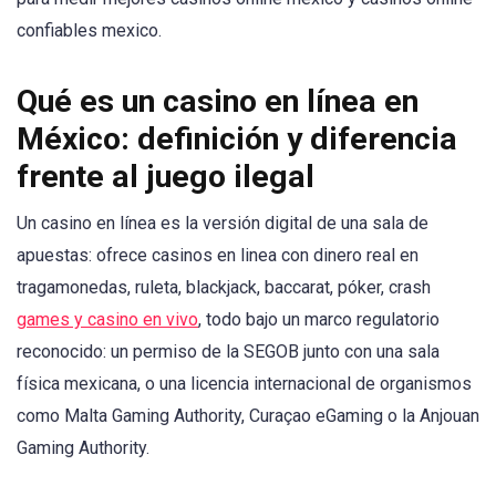
confiables mexico.
Qué es un casino en línea en
México: definición y diferencia
frente al juego ilegal
Un casino en línea es la versión digital de una sala de
apuestas: ofrece casinos en linea con dinero real en
tragamonedas, ruleta, blackjack, baccarat, póker, crash
games y casino en vivo
, todo bajo un marco regulatorio
reconocido: un permiso de la SEGOB junto con una sala
física mexicana, o una licencia internacional de organismos
como Malta Gaming Authority, Curaçao eGaming o la Anjouan
Gaming Authority.