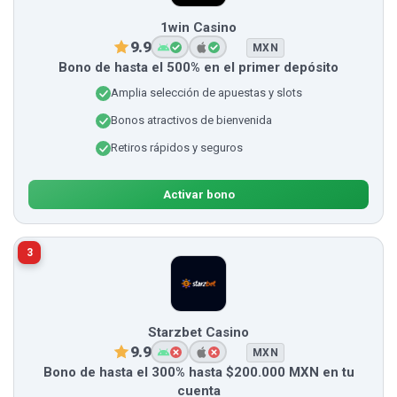
1win Casino
9.9
MXN
Bono de hasta el 500% en el primer depósito
Amplia selección de apuestas y slots
Bonos atractivos de bienvenida
Retiros rápidos y seguros
Activar bono
3
Starzbet Casino
9.9
MXN
Bono de hasta el 300% hasta $200.000 MXN en tu
cuenta