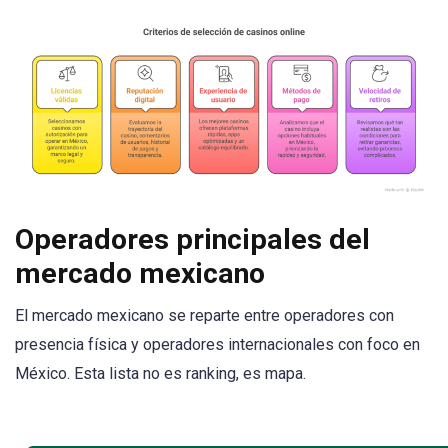
Operadores principales del
mercado mexicano
El mercado mexicano se reparte entre operadores con
presencia física y operadores internacionales con foco en
México. Esta lista no es ranking, es mapa.