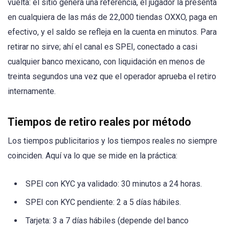
vuelta: el sitio genera una referencia, el jugador la presenta
en cualquiera de las más de 22,000 tiendas OXXO, paga en
efectivo, y el saldo se refleja en la cuenta en minutos. Para
retirar no sirve; ahí el canal es SPEI, conectado a casi
cualquier banco mexicano, con liquidación en menos de
treinta segundos una vez que el operador aprueba el retiro
internamente.
Tiempos de retiro reales por método
Los tiempos publicitarios y los tiempos reales no siempre
coinciden. Aquí va lo que se mide en la práctica:
SPEI con KYC ya validado: 30 minutos a 24 horas.
SPEI con KYC pendiente: 2 a 5 días hábiles.
Tarjeta: 3 a 7 días hábiles (depende del banco