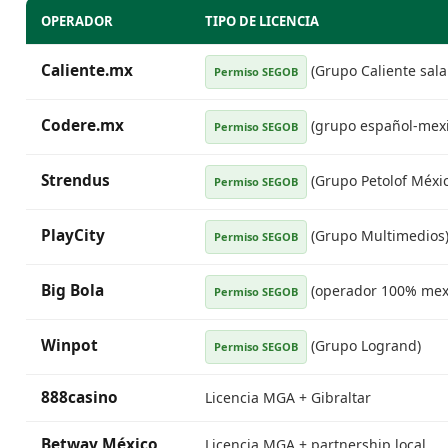
OPERADOR
TIPO DE LICENCIA
Caliente.mx
(Grupo Caliente sala 
Permiso SEGOB
Codere.mx
(grupo español-mex
Permiso SEGOB
Strendus
(Grupo Petolof Méxic
Permiso SEGOB
PlayCity
(Grupo Multimedios
Permiso SEGOB
Big Bola
(operador 100% mex
Permiso SEGOB
Winpot
(Grupo Logrand)
Permiso SEGOB
888casino
Licencia MGA + Gibraltar
Betway México
Licencia MGA + partnership local