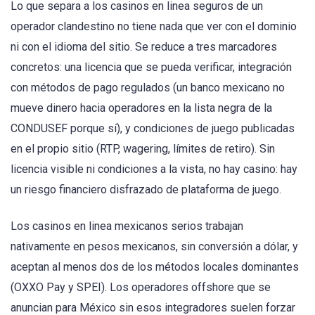
Lo que separa a los casinos en linea seguros de un
operador clandestino no tiene nada que ver con el dominio
ni con el idioma del sitio. Se reduce a tres marcadores
concretos: una licencia que se pueda verificar, integración
con métodos de pago regulados (un banco mexicano no
mueve dinero hacia operadores en la lista negra de la
CONDUSEF porque sí), y condiciones de juego publicadas
en el propio sitio (RTP, wagering, límites de retiro). Sin
licencia visible ni condiciones a la vista, no hay casino: hay
un riesgo financiero disfrazado de plataforma de juego.
Los casinos en linea mexicanos serios trabajan
nativamente en pesos mexicanos, sin conversión a dólar, y
aceptan al menos dos de los métodos locales dominantes
(OXXO Pay y SPEI). Los operadores offshore que se
anuncian para México sin esos integradores suelen forzar