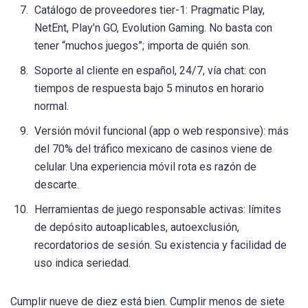
Catálogo de proveedores tier-1: Pragmatic Play,
NetEnt, Play’n GO, Evolution Gaming. No basta con
tener “muchos juegos”; importa de quién son.
Soporte al cliente en español, 24/7, vía chat: con
tiempos de respuesta bajo 5 minutos en horario
normal.
Versión móvil funcional (app o web responsive): más
del 70% del tráfico mexicano de casinos viene de
celular. Una experiencia móvil rota es razón de
descarte.
Herramientas de juego responsable activas: límites
de depósito autoaplicables, autoexclusión,
recordatorios de sesión. Su existencia y facilidad de
uso indica seriedad.
Cumplir nueve de diez está bien. Cumplir menos de siete