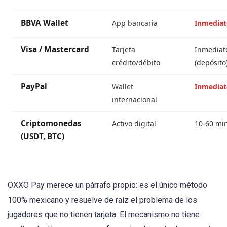
BBVA Wallet
App bancaria
Inmediat
Visa / Mastercard
Tarjeta
Inmediat
crédito/débito
(depósito
PayPal
Wallet
Inmediat
internacional
Criptomonedas
Activo digital
10-60 mi
(USDT, BTC)
OXXO Pay merece un párrafo propio: es el único método
100% mexicano y resuelve de raíz el problema de los
jugadores que no tienen tarjeta. El mecanismo no tiene