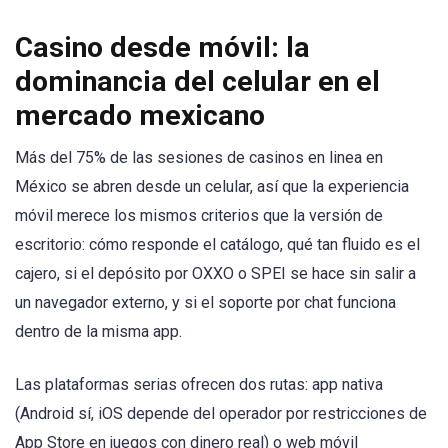
Casino desde móvil: la
dominancia del celular en el
mercado mexicano
Más del 75% de las sesiones de casinos en linea en
México se abren desde un celular, así que la experiencia
móvil merece los mismos criterios que la versión de
escritorio: cómo responde el catálogo, qué tan fluido es el
cajero, si el depósito por OXXO o SPEI se hace sin salir a
un navegador externo, y si el soporte por chat funciona
dentro de la misma app.
Las plataformas serias ofrecen dos rutas: app nativa
(Android sí, iOS depende del operador por restricciones de
App Store en juegos con dinero real) o web móvil