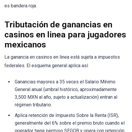
es bandera roja.
Tributación de ganancias en
casinos en linea para jugadores
mexicanos
La ganancia en casinos en linea está sujeta a impuestos
federales. El esquema general aplica así:
Ganancias mayores a 35 veces el Salario Mínimo
General anual (umbral histórico, aproximadamente
3,500 MXN al año, sujeto a actualización) entran al
régimen tributario.
Aplica retención de Impuesto Sobre la Renta (ISR),
generalmente del 6% sobre el premio bruto cuando el
operador tiene permiso SEGOB y opera con retención