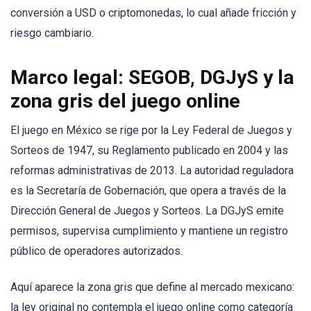
conversión a USD o criptomonedas, lo cual añade fricción y
riesgo cambiario.
Marco legal: SEGOB, DGJyS y la
zona gris del juego online
El juego en México se rige por la Ley Federal de Juegos y
Sorteos de 1947, su Reglamento publicado en 2004 y las
reformas administrativas de 2013. La autoridad reguladora
es la Secretaría de Gobernación, que opera a través de la
Dirección General de Juegos y Sorteos. La DGJyS emite
permisos, supervisa cumplimiento y mantiene un registro
público de operadores autorizados.
Aquí aparece la zona gris que define al mercado mexicano:
la ley original no contempla el juego online como categoría