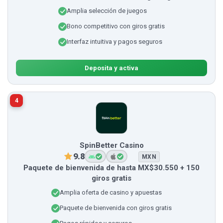
Amplia selección de juegos
Bono competitivo con giros gratis
Interfaz intuitiva y pagos seguros
Deposita y activa
4
SpinBetter Casino
9.8
MXN
Paquete de bienvenida de hasta MX$30.550 + 150
giros gratis
Amplia oferta de casino y apuestas
Paquete de bienvenida con giros gratis