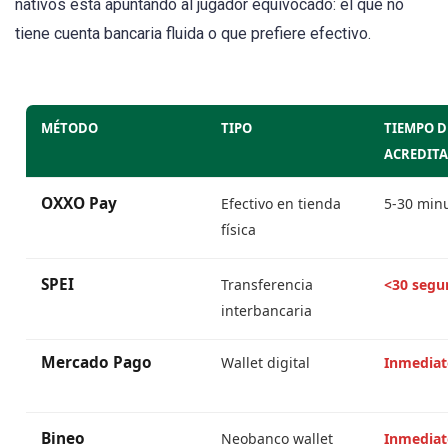
nativos está apuntando al jugador equivocado: el que no
tiene cuenta bancaria fluida o que prefiere efectivo.
MÉTODO
TIPO
TIEMPO D
ACREDIT
OXXO Pay
Efectivo en tienda
5-30 min
física
SPEI
Transferencia
<30 segu
interbancaria
Mercado Pago
Wallet digital
Inmediat
Bineo
Neobanco wallet
Inmediat