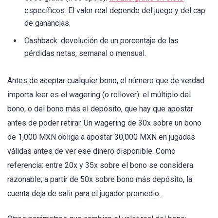
específicos. El valor real depende del juego y del cap
de ganancias.
Cashback: devolución de un porcentaje de las
pérdidas netas, semanal o mensual.
Antes de aceptar cualquier bono, el número que de verdad
importa leer es el wagering (o rollover): el múltiplo del
bono, o del bono más el depósito, que hay que apostar
antes de poder retirar. Un wagering de 30x sobre un bono
de 1,000 MXN obliga a apostar 30,000 MXN en jugadas
válidas antes de ver ese dinero disponible. Como
referencia: entre 20x y 35x sobre el bono se considera
razonable; a partir de 50x sobre bono más depósito, la
cuenta deja de salir para el jugador promedio.