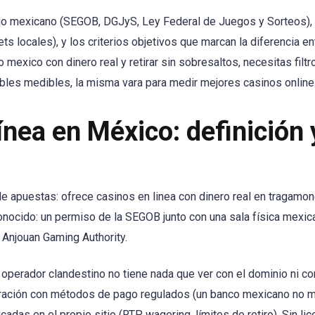
torio mexicano (SEGOB, DGJyS, Ley Federal de Juegos y Sorteos)
ts locales), y los criterios objetivos que marcan la diferencia e
o mexico con dinero real y retirar sin sobresaltos, necesitas filt
iables medibles, la misma vara para medir mejores casinos onlin
ínea en México: definición y
 de apuestas: ofrece casinos en linea con dinero real en tragamone
conocido: un permiso de la SEGOB junto con una sala física mexic
 Anjouan Gaming Authority.
operador clandestino no tiene nada que ver con el dominio ni con
tegración con métodos de pago regulados (un banco mexicano no mu
s en el propio sitio (RTP, wagering, límites de retiro). Sin licen