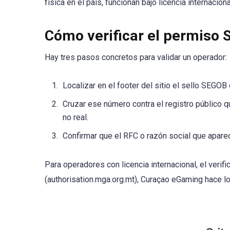
física en el país, funcionan bajo licencia internacio
Cómo verificar el permiso 
Hay tres pasos concretos para validar un operador:
Localizar en el footer del sitio el sello SEG
Cruzar ese número contra el registro público q
no real.
Confirmar que el RFC o razón social que aparec
Para operadores con licencia internacional, el verif
(authorisation.mga.org.mt), Curaçao eGaming hace lo