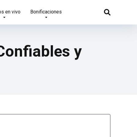
s en vivo
Bonificaciones
Confiables y