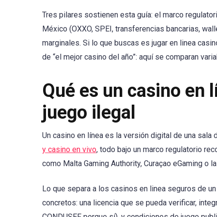
Tres pilares sostienen esta guía: el marco regula
México (OXXO, SPEI, transferencias bancarias, walle
marginales. Si lo que buscas es jugar en linea casin
de “el mejor casino del año”: aquí se comparan var
Qué es un casino en l
juego ilegal
Un casino en línea es la versión digital de una sala
y casino en vivo
, todo bajo un marco regulatorio re
como Malta Gaming Authority, Curaçao eGaming o la
Lo que separa a los casinos en linea seguros de un 
concretos: una licencia que se pueda verificar, in
CONDUSEF porque sí), y condiciones de juego publicada