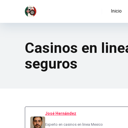
Inicio
Casinos en line
seguros
José Hernández
Experto en casinos en linea Mexico