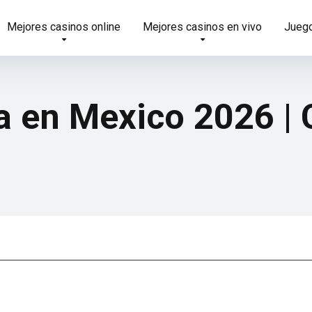
Mejores casinos online
Mejores casinos en vivo
Juego
a en Mexico 2026 | 