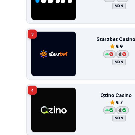
MXN
3
Starzbet Casin
9.9
MXN
4
Qzino Casino
9.7
MXN