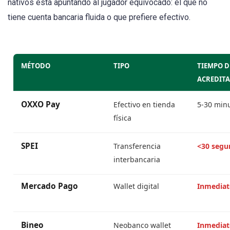
nativos está apuntando al jugador equivocado: el que no
tiene cuenta bancaria fluida o que prefiere efectivo.
MÉTODO
TIPO
TIEMPO D
ACREDIT
OXXO Pay
Efectivo en tienda
5-30 min
física
SPEI
Transferencia
<30 segu
interbancaria
Mercado Pago
Wallet digital
Inmediat
Bineo
Neobanco wallet
Inmediat