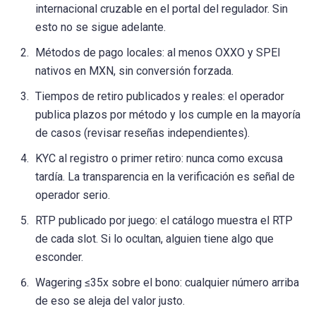
internacional cruzable en el portal del regulador. Sin
esto no se sigue adelante.
Métodos de pago locales: al menos OXXO y SPEI
nativos en MXN, sin conversión forzada.
Tiempos de retiro publicados y reales: el operador
publica plazos por método y los cumple en la mayoría
de casos (revisar reseñas independientes).
KYC al registro o primer retiro: nunca como excusa
tardía. La transparencia en la verificación es señal de
operador serio.
RTP publicado por juego: el catálogo muestra el RTP
de cada slot. Si lo ocultan, alguien tiene algo que
esconder.
Wagering ≤35x sobre el bono: cualquier número arriba
de eso se aleja del valor justo.