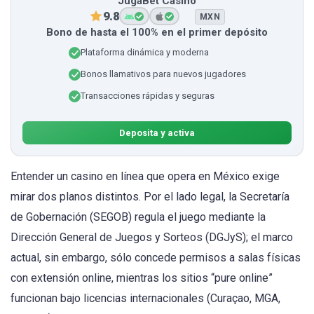
JugaBet Casino
9.8
MXN
Bono de hasta el 100% en el primer depósito
Plataforma dinámica y moderna
Bonos llamativos para nuevos jugadores
Transacciones rápidas y seguras
Deposita y activa
Entender un casino en línea que opera en México exige
mirar dos planos distintos. Por el lado legal, la Secretaría
de Gobernación (SEGOB) regula el juego mediante la
Dirección General de Juegos y Sorteos (DGJyS); el marco
actual, sin embargo, sólo concede permisos a salas físicas
con extensión online, mientras los sitios “pure online”
funcionan bajo licencias internacionales (Curaçao, MGA,