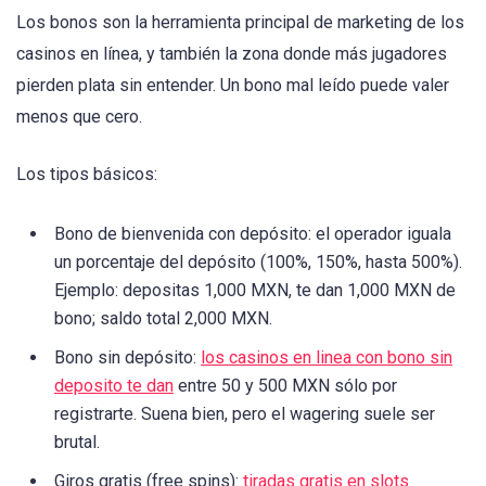
Los bonos son la herramienta principal de marketing de los
casinos en línea, y también la zona donde más jugadores
pierden plata sin entender. Un bono mal leído puede valer
menos que cero.
Los tipos básicos:
Bono de bienvenida con depósito: el operador iguala
un porcentaje del depósito (100%, 150%, hasta 500%).
Ejemplo: depositas 1,000 MXN, te dan 1,000 MXN de
bono; saldo total 2,000 MXN.
Bono sin depósito:
los casinos en linea con bono sin
deposito te dan
entre 50 y 500 MXN sólo por
registrarte. Suena bien, pero el wagering suele ser
brutal.
Giros gratis (free spins):
tiradas gratis en slots