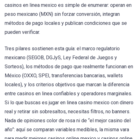
casinos en linea mexico es simple de enumerar: operan en
peso mexicano (MXN) sin forzar conversión, integran
métodos de pago locales y publican condiciones que se
pueden verificar.
Tres pilares sostienen esta guía: el marco regulatorio
mexicano (SEGOB, DGJyS, Ley Federal de Juegos y
Sorteos), los métodos de pago que realmente funcionan en
México (OXXO, SPEI, transferencias bancarias, wallets
locales), y los criterios objetivos que marcan la diferencia
entre casinos en linea confiables y operadores marginales.
Si lo que buscas es jugar en linea casino mexico con dinero
real y retirar sin sobresaltos, necesitas filtros, no banners.
Nada de opiniones color de rosa ni de “el mejor casino del
año”: aquí se comparan variables medibles, la misma vara
para medir mejores casinos online mexico y casinos online