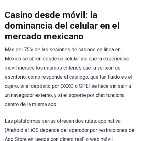
Casino desde móvil: la
dominancia del celular en el
mercado mexicano
Más del 75% de las sesiones de casinos en linea en
México se abren desde un celular, así que la experiencia
móvil merece los mismos criterios que la versión de
escritorio: cómo responde el catálogo, qué tan fluido es el
cajero, si el depósito por OXXO o SPEI se hace sin salir a
un navegador externo, y si el soporte por chat funciona
dentro de la misma app.
Las plataformas serias ofrecen dos rutas: app nativa
(Android sí, iOS depende del operador por restricciones de
App Store en juegos con dinero real) o web móvil