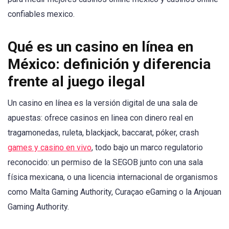
confiables mexico.
Qué es un casino en línea en
México: definición y diferencia
frente al juego ilegal
Un casino en línea es la versión digital de una sala de
apuestas: ofrece casinos en linea con dinero real en
tragamonedas, ruleta, blackjack, baccarat, póker, crash
games y casino en vivo
, todo bajo un marco regulatorio
reconocido: un permiso de la SEGOB junto con una sala
física mexicana, o una licencia internacional de organismos
como Malta Gaming Authority, Curaçao eGaming o la Anjouan
Gaming Authority.