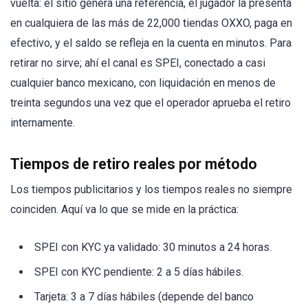
vuelta: el sitio genera una referencia, el jugador la presenta
en cualquiera de las más de 22,000 tiendas OXXO, paga en
efectivo, y el saldo se refleja en la cuenta en minutos. Para
retirar no sirve; ahí el canal es SPEI, conectado a casi
cualquier banco mexicano, con liquidación en menos de
treinta segundos una vez que el operador aprueba el retiro
internamente.
Tiempos de retiro reales por método
Los tiempos publicitarios y los tiempos reales no siempre
coinciden. Aquí va lo que se mide en la práctica:
SPEI con KYC ya validado: 30 minutos a 24 horas.
SPEI con KYC pendiente: 2 a 5 días hábiles.
Tarjeta: 3 a 7 días hábiles (depende del banco