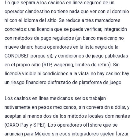
Lo que separa a los casinos en linea seguros de un
operador clandestino no tiene nada que ver con el dominio
ni con el idioma del sitio. Se reduce a tres marcadores
concretos: una licencia que se pueda verificar, integración
con métodos de pago regulados (un banco mexicano no
mueve dinero hacia operadores en la lista negra de la
CONDUSEF porque sí), y condiciones de juego publicadas
en el propio sitio (RTP, wagering, límites de retiro). Sin
licencia visible ni condiciones a la vista, no hay casino: hay
un riesgo financiero disfrazado de plataforma de juego.
Los casinos en linea mexicanos serios trabajan
nativamente en pesos mexicanos, sin conversión a dólar, y
aceptan al menos dos de los métodos locales dominantes
(OXXO Pay y SPEI). Los operadores offshore que se
anuncian para México sin esos integradores suelen forzar