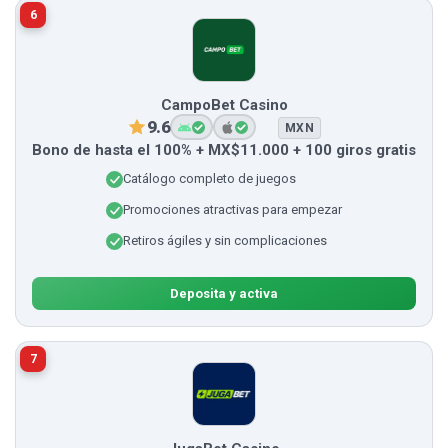
6
CampoBet Casino
9.6
MXN
Bono de hasta el 100% + MX$11.000 + 100 giros gratis
Catálogo completo de juegos
Promociones atractivas para empezar
Retiros ágiles y sin complicaciones
Deposita y activa
7