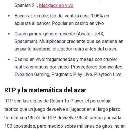
Spanish 21,
blackjack en vivo
.
Baccarat: simple, rápido, ventaja casa 1.06% en
apuesta al banker. Popular en casino en vivo.
Crash games: género reciente (Aviator, JetX,
Spaceman). Multiplicador creciente que se detiene en
un punto aleatorio; el jugador retira antes del crash.
Casino en vivo: tragamonedas y mesas con crupier
real transmitidas por video. Proveedores dominantes:
Evolution Gaming, Pragmatic Play Live, Playtech Live.
RTP y la matemática del azar
RTP son las siglas de Return To Player: el porcentaje
teórico que un juego devuelve al jugador en el largo plazo.
Un slot con 96.5% de RTP devuelve 96.50 pesos por cada
100 apostados, pero medido sobre millones de giros, no en