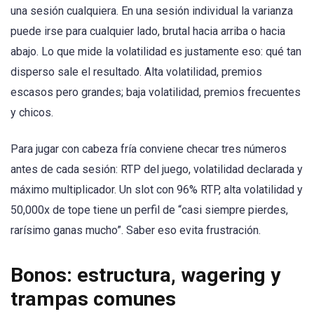
una sesión cualquiera. En una sesión individual la varianza
puede irse para cualquier lado, brutal hacia arriba o hacia
abajo. Lo que mide la volatilidad es justamente eso: qué tan
disperso sale el resultado. Alta volatilidad, premios
escasos pero grandes; baja volatilidad, premios frecuentes
y chicos.
Para jugar con cabeza fría conviene checar tres números
antes de cada sesión: RTP del juego, volatilidad declarada y
máximo multiplicador. Un slot con 96% RTP, alta volatilidad y
50,000x de tope tiene un perfil de “casi siempre pierdes,
rarísimo ganas mucho”. Saber eso evita frustración.
Bonos: estructura, wagering y
trampas comunes